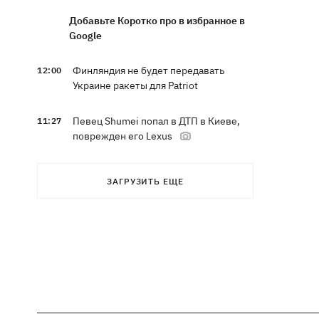
Добавьте Коротко про в избранное в
Google
Финляндия не будет передавать
12:00
Украине ракеты для Patriot
Певец Shumei попал в ДТП в Киеве,
11:27
поврежден его Lexus
Александр Пономарев в свое 53-
10:46
ЗАГРУЗИТЬ ЕЩЕ
летие объявил, что написал
приключенческий роман
Сын Байдена рассказал, что рак экс-
10:21
президента США прогрессирует
Зеленский доволен результатами 40-
09:37
дневной операции по принуждению
России к миру