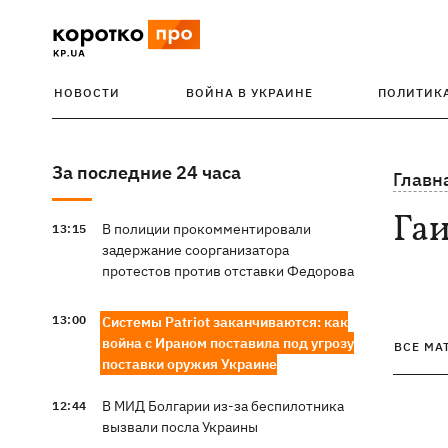
НОВОСТИ
ВОЙНА В УКРАИНЕ
ПОЛИТИК
За последние 24 часа
Главн
Га
В полиции прокомментировали
13:15
задержание соорганизатора
протестов против отставки Федорова
13:00
Системы Patriot заканчиваются: как
война с Ираном поставила под угрозу
ВСЕ МА
поставки оружия Украине
В МИД Болгарии из-за беспилотника
12:44
вызвали посла Украины