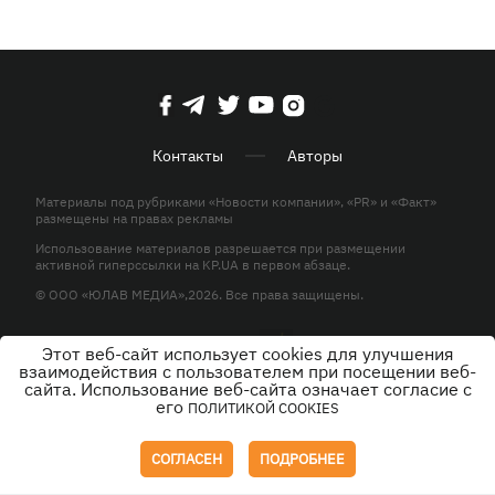
Контакты
Авторы
Материалы под рубриками «Новости компании», «PR» и «Факт»
размещены на правах рекламы
Использование материалов разрешается при размещении
активной гиперссылки на KP.UA в первом абзаце.
© ООО «ЮЛАВ МЕДИА»,2026. Все права защищены.
Этот веб-сайт использует cookies для улучшения
Дизайн
взаимодействия с пользователем при посещении веб-
сайта. Использование веб-сайта означает согласие с
его
ПОЛИТИКОЙ COOKIES
СОГЛАСЕН
ПОДРОБНЕЕ