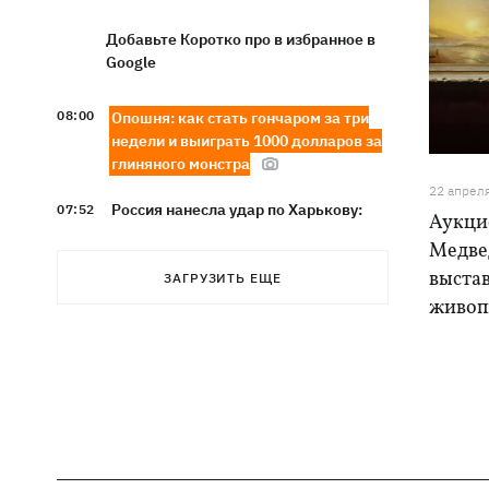
Добавьте Коротко про в избранное в
Google
08:00
Опошня: как стать гончаром за три
недели и выиграть 1000 долларов за
глиняного монстра
22 апрел
Россия нанесла удар по Харькову:
07:52
Аукци
частично разрушена десятиэтажка,
Медвед
погибли люди
выстав
ЗАГРУЗИТЬ ЕЩЕ
живоп
Ночью Россия атаковала Одессу
07:24
ракетами и дронами, горел центр
города
9 августа - какой сегодня церковный
05:30
праздник, что нельзя делать, все об
этом дне