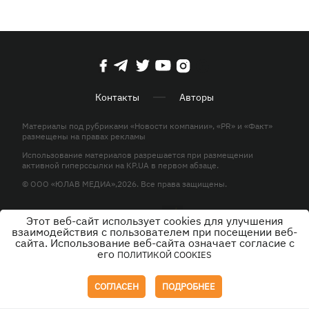
Контакты
Авторы
Материалы под рубриками «Новости компании», «PR» и «Факт»
размещены на правах рекламы
Использование материалов разрешается при размещении
активной гиперссылки на KP.UA в первом абзаце.
© ООО «ЮЛАВ МЕДИА»,2026. Все права защищены.
Этот веб-сайт использует cookies для улучшения
Дизайн
взаимодействия с пользователем при посещении веб-
сайта. Использование веб-сайта означает согласие с
его
ПОЛИТИКОЙ COOKIES
СОГЛАСЕН
ПОДРОБНЕЕ