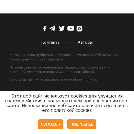
Контакты
Авторы
Материалы под рубриками «Новости компании», «PR» и «Факт»
размещены на правах рекламы
Использование материалов разрешается при размещении
активной гиперссылки на KP.UA в первом абзаце.
© ООО «ЮЛАВ МЕДИА»,2026. Все права защищены.
Этот веб-сайт использует cookies для улучшения
Дизайн
взаимодействия с пользователем при посещении веб-
сайта. Использование веб-сайта означает согласие с
его
ПОЛИТИКОЙ COOKIES
СОГЛАСЕН
ПОДРОБНЕЕ