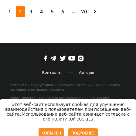
1
2
3
4
5
6
...
70
Контакты
Авторы
Материалы под рубриками «Новости компании», «PR» и «Факт»
размещены на правах рекламы
Использование материалов разрешается при размещении
активной гиперссылки на KP.UA в первом абзаце.
Этот веб-сайт использует cookies для улучшения
взаимодействия с пользователем при посещении веб-
© ООО «ЮЛАВ МЕДИА»,2026. Все права защищены.
сайта. Использование веб-сайта означает согласие с
его
ПОЛИТИКОЙ COOKIES
Дизайн
СОГЛАСЕН
ПОДРОБНЕЕ