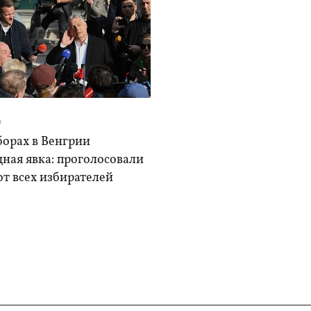
я
борах в Венгрии
ная явка: проголосовали
от всех избирателей