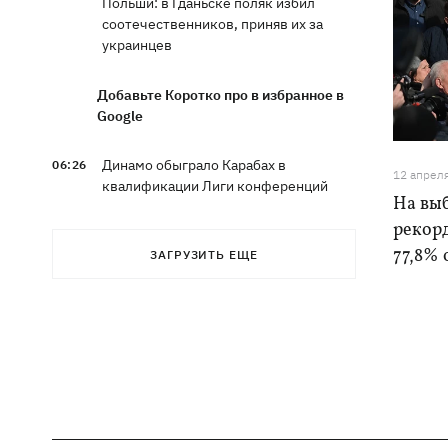
Польши: в Гданьске поляк избил
соотечественников, приняв их за
украинцев
Добавьте Коротко про в избранное в
Google
Динамо обыграло Карабах в
06:26
12 апрел
квалификации Лиги конференций
На вы
рекорд
7 августа – какой сегодня праздник,
05:30
77,8% 
ЗАГРУЗИТЬ ЕЩЕ
что сегодня нельзя делать, традиции и
приметы этого дня
6 августа
Федоров надеется вернуться на пост
21:59
министра обороны - "президент не
сказал четкого нет"