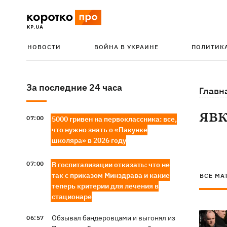
НОВОСТИ
ВОЙНА В УКРАИНЕ
ПОЛИТИК
За последние 24 часа
Главн
яв
07:00
5000 гривен на первоклассника: все,
что нужно знать о «Пакунке
школяра» в 2026 году
07:00
В госпитализации отказать: что не
так с приказом Минздрава и какие
ВСЕ МА
теперь критерии для лечения в
стационаре
Обзывал бандеровцами и выгонял из
06:57