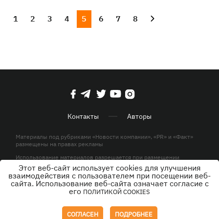
1
2
3
4
5
6
7
8
Контакты
Авторы
Материалы под рубриками «Новости компании», «PR» и «Факт»
размещены на правах рекламы
Использование материалов разрешается при размещении
активной гиперссылки на KP.UA в первом абзаце.
Этот веб-сайт использует cookies для улучшения
взаимодействия с пользователем при посещении веб-
© ООО «ЮЛАВ МЕДИА»,2026. Все права защищены.
сайта. Использование веб-сайта означает согласие с
его
ПОЛИТИКОЙ COOKIES
Дизайн
СОГЛАСЕН
ПОДРОБНЕЕ