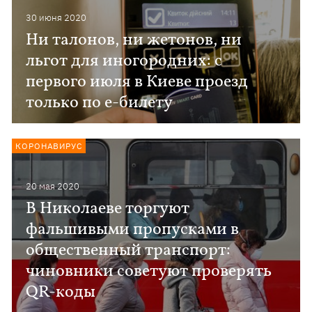
30 июня 2020
Ни талонов, ни жетонов, ни
льгот для иногородних: с
первого июля в Киеве проезд
только по е-билету
КОРОНАВИРУС
20 мая 2020
В Николаеве торгуют
фальшивыми пропусками в
общественный транспорт:
чиновники советуют проверять
QR-коды