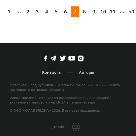
1
...
2
3
4
5
6
7
8
9
10
11
...
59
Контакты
Авторы
Материалы под рубриками «Новости компании», «PR» и «Факт»
размещены на правах рекламы
Использование материалов разрешается при размещении
активной гиперссылки на KP.UA в первом абзаце.
© ООО «ЮЛАВ МЕДИА»,2026. Все права защищены.
Дизайн