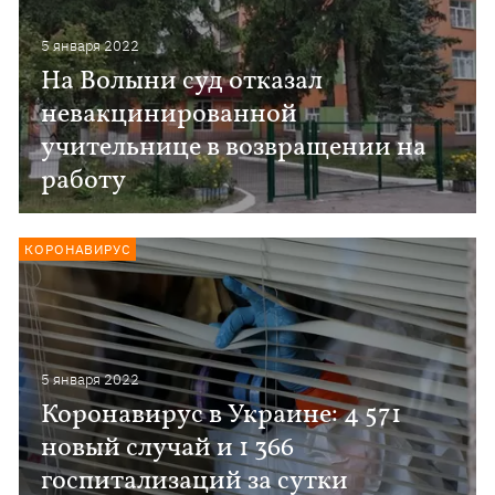
5 января 2022
На Волыни суд отказал
невакцинированной
учительнице в возвращении на
работу
КОРОНАВИРУС
5 января 2022
Коронавирус в Украине: 4 571
новый случай и 1 366
госпитализаций за сутки