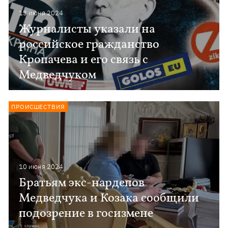
13 июня 2024
Журналисты указали на
российское гражданство
Кропачева и его связь с
Медведчуком
ПРОИСШЕСТВИЯ
10 июня 2024
Братьям экс-нардепов
Медведчука и Козака сообщили
подозрение в госизмене