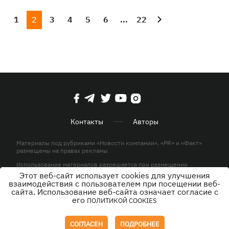
1
2
3
4
5
6
...
22
Контакты
Авторы
Материалы под рубриками «Новости компании», «PR» и «Факт»
размещены на правах рекламы
Использование материалов разрешается при размещении
активной гиперссылки на KP.UA в первом абзаце.
Этот веб-сайт использует cookies для улучшения
взаимодействия с пользователем при посещении веб-
© ООО «ЮЛАВ МЕДИА»,2026. Все права защищены.
сайта. Использование веб-сайта означает согласие с
его
ПОЛИТИКОЙ COOKIES
Дизайн
СОГЛАСЕН
ПОДРОБНЕЕ