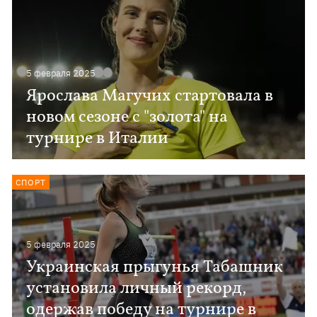
5 февраля 2025
Ярослава Магучих стартовала в
новом сезоне с "золота" на
турнире в Италии
СПОРТ
5 февраля 2025
Украинская прыгунья Табашник
установила личный рекорд,
одержав победу на турнире в