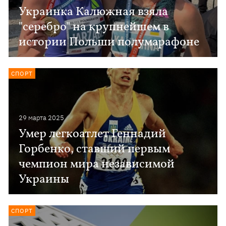
Украинка Калюжная взяла
"серебро" на крупнейшем в
истории Польши полумарафоне
СПОРТ
29 марта 2025
Умер легкоатлет Геннадий
Горбенко, ставший первым
чемпион мира независимой
Украины
СПОРТ