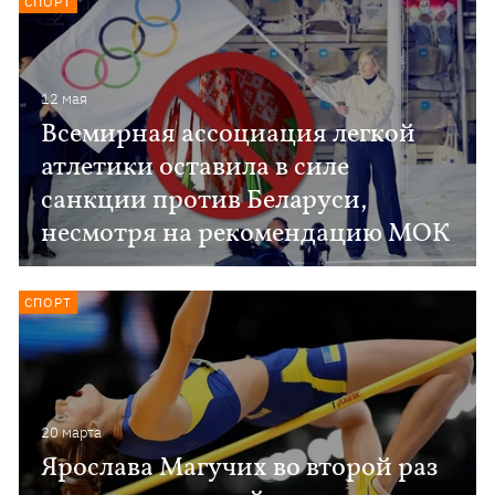
СПОРТ
12 мая
Всемирная ассоциация легкой
атлетики оставила в силе
санкции против Беларуси,
несмотря на рекомендацию МОК
СПОРТ
20 марта
Ярослава Магучих во второй раз