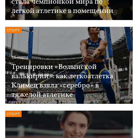
стала чемпионкой мира по
легкой атлетике в помещении
СПОРТ
15 марта
Тренировки «Волынской
валькирии»: как легкоатлетка
Климец взяла «серебро» в
тяжелой атлетике
СПОРТ