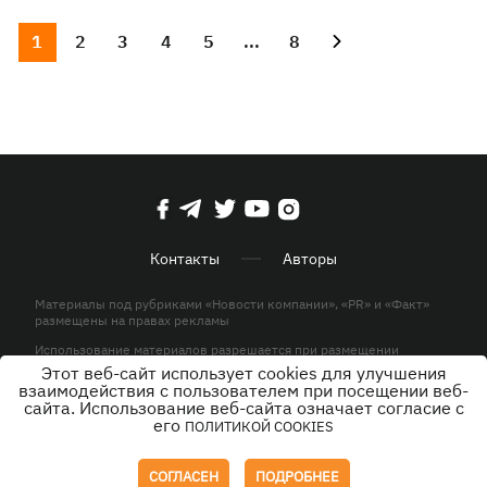
1
2
3
4
5
...
8
Контакты
Авторы
Материалы под рубриками «Новости компании», «PR» и «Факт»
размещены на правах рекламы
Использование материалов разрешается при размещении
активной гиперссылки на KP.UA в первом абзаце.
Этот веб-сайт использует cookies для улучшения
взаимодействия с пользователем при посещении веб-
© ООО «ЮЛАВ МЕДИА»,2026. Все права защищены.
сайта. Использование веб-сайта означает согласие с
его
ПОЛИТИКОЙ COOKIES
Дизайн
СОГЛАСЕН
ПОДРОБНЕЕ