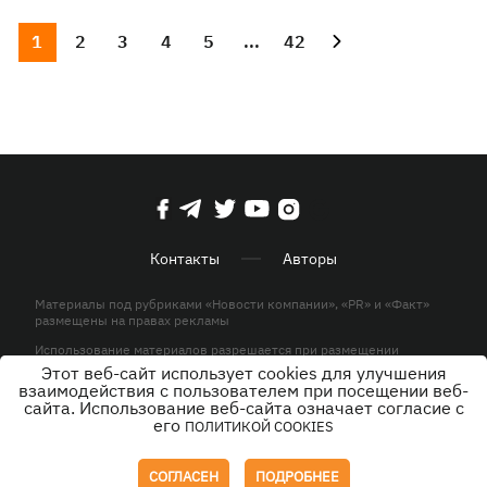
1
2
3
4
5
...
42
Контакты
Авторы
Материалы под рубриками «Новости компании», «PR» и «Факт»
размещены на правах рекламы
Использование материалов разрешается при размещении
активной гиперссылки на KP.UA в первом абзаце.
Этот веб-сайт использует cookies для улучшения
взаимодействия с пользователем при посещении веб-
© ООО «ЮЛАВ МЕДИА»,2026. Все права защищены.
сайта. Использование веб-сайта означает согласие с
его
ПОЛИТИКОЙ COOKIES
Дизайн
СОГЛАСЕН
ПОДРОБНЕЕ