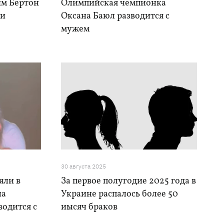
им Бертон
Олимпийская чемпионка
ии
Оксана Баюл разводится с
мужем
30 августа 2025
яли в
За первое полугодие 2025 года в
на
Украине распалось более 50
водится с
иысяч браков