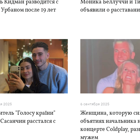
ь Кидман разводится с
Моника Беллуччи и Т
Урбаном после 19 лет
объявили о расставан
ря 2025
6 сентября 2025
тель "Голосу країни"
Женщина, которую сн
Сасанчин расстался с
объятиях начальника 
концерте Coldplay, раз
мужем