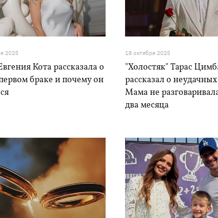
ря 2025
18 октября 2025
вгения Кота рассказала о
"Холостяк" Тарас Цим
первом браке и почему он
рассказал о неудачных
ся
Мама не разговаривал
два месяца