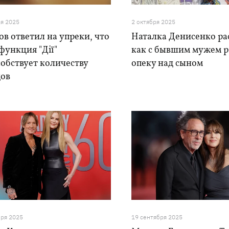
ря 2025
2 октября 2025
в ответил на упреки, что
Наталка Денисенко ра
функция "Дії"
как с бывшим мужем р
обствует количеству
опеку над сыном
дов
бря 2025
19 сентября 2025