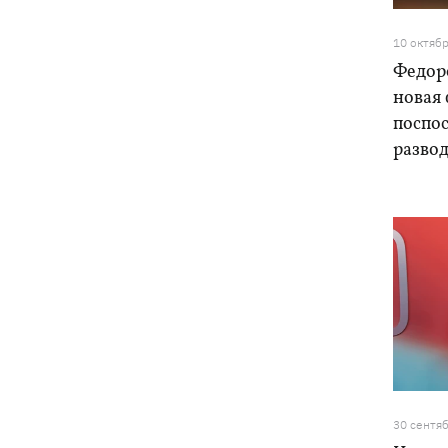
10 октяб
Федоро
новая 
поспос
разво
30 сентя