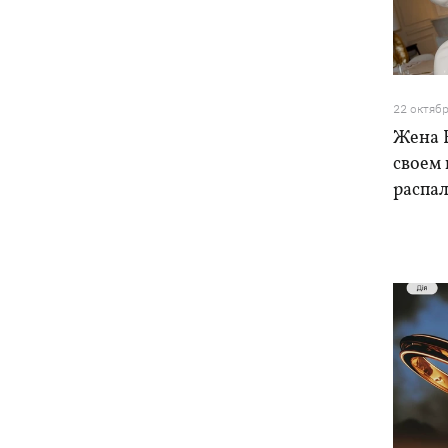
Навроцкий в годовщину своего
18:20
президентства пообещал
поддерживать Украину в борьбе с РФ
22 октяб
17:54
Премьеры недели: битва поп-див —
Жена Е
Бадоев снял клип для Dorofeeva, а
своем 
Дуцик - для Тины Кароль
распал
РФ уничтожила на Киевщине самый
17:47
большой в Украине склад средств
индивидуальной защиты Delta Plus
Аномальная жара установила
17:43
температурные рекорды сразу в 13
украинских городах
РФ массированно атаковала
17:20
"Укрнафту" - повреждены семь
объектов добычи