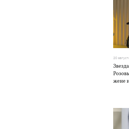
20 август
Звезда
Розовы
жене и