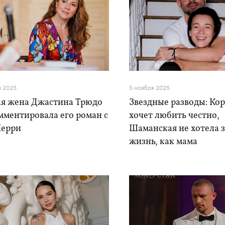
я 2025
5 ноября 2025
я жена Джастина Трюдо
Звездные разводы: Ко
мментировала его роман с
хочет любить честно,
Перри
Шаманская не хотела 
жизнь, как мама