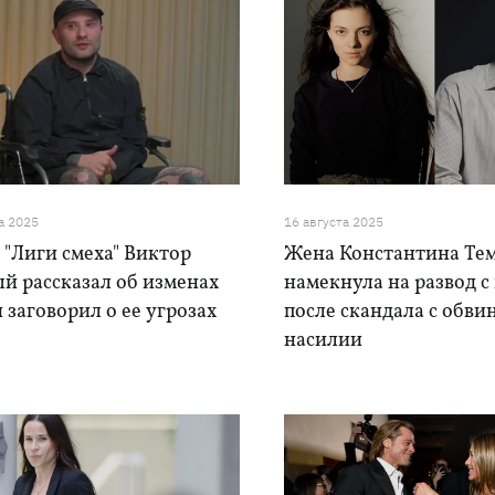
а 2025
16 августа 2025
 "Лиги смеха" Виктор
Жена Константина Те
й рассказал об изменах
намекнула на развод с
 заговорил о ее угрозах
после скандала с обви
насилии