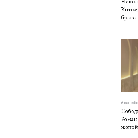
Никол
Китом 
брака
6 сентяб
Победи
Роман 
женой