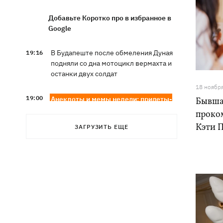
Добавьте Коротко про в избранное в
Google
В Будапеште после обмеления Дуная
19:16
подняли со дна мотоцикл вермахта и
останки двух солдат
18 ноябр
19:00
Анекдоты и мемы недели: прилеты-
Бывша
прилеты, идите на болота и
проко
украинский Джеймс Бонд с
Кэти 
ЗАГРУЗИТЬ ЕЩЕ
кабачками
Тысяча незаконно списанных мужчин
18:53
- суд заключил под стражу экс-
начальника Мукачевского ТЦК
Дроны ВСУ поразили 10
18:48
электроподстанций, 6 судов
"теневого флота" и базу ФСБ в Крыму