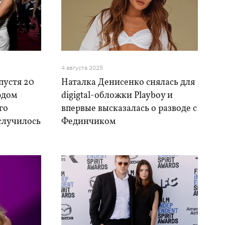
4 августа 2025
пустя 20
Наталка Денисенко снялась для
эдом
digigtal-обложки Playboy и
го
впервые высказалась о разводе с
 случилось
Фединчиком