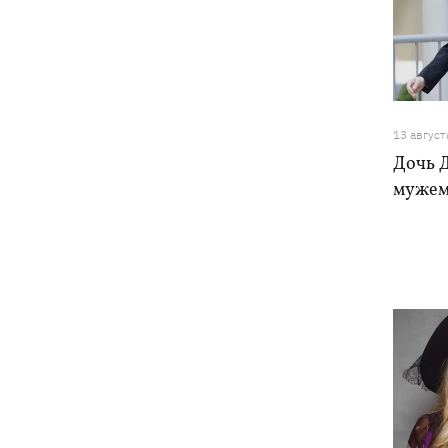
13 август
Дочь 
мужем 