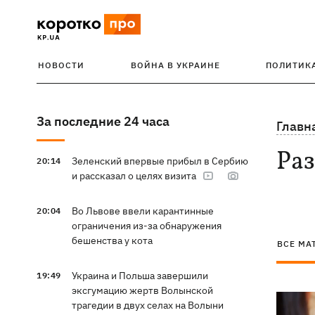
НОВОСТИ
ВОЙНА В УКРАИНЕ
ПОЛИТИК
За последние 24 часа
Главн
Ра
Зеленский впервые прибыл в Сербию
20:14
и рассказал о целях визита
Во Львове ввели карантинные
20:04
ограничения из-за обнаружения
бешенства у кота
ВСЕ МА
Украина и Польша завершили
19:49
эксгумацию жертв Волынской
трагедии в двух селах на Волыни