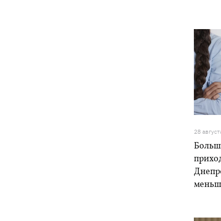
28 август
Больше
прихо
Днепр
меньш