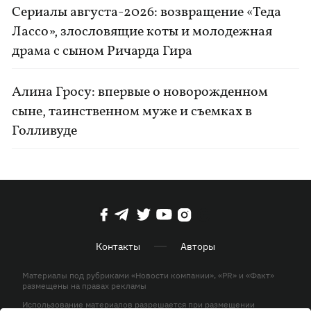
Сериалы августа-2026: возвращение «Теда
Лассо», злословящие коты и молодежная
драма с сыном Ричарда Гира
Алина Гросу: впервые о новорожденном
сыне, таинственном муже и съемках в
Голливуде
Контакты
Авторы
Материалы под рубриками «Новости компании», «PR» и «Факт»
размещены на правах рекламы
Использование материалов разрешается при размещении