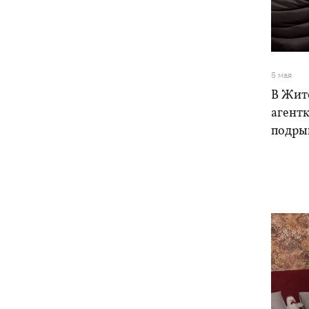
бешенства у кота
Украина и Польша завершили
19:49
эксгумацию жертв Волынской
трагедии в двух селах на Волыни
5 мая
В Жит
В Будапеште после обмеления Дуная
19:16
агент
подняли со дна мотоцикл вермахта и
подры
останки двух солдат
19:00
Анекдоты и мемы недели: прилеты-
прилеты, идите на болота и
украинский Джеймс Бонд с
кабачками
Тысяча незаконно списанных мужчин
18:53
- суд заключил под стражу экс-
начальника Мукачевского ТЦК
Дроны ВСУ поразили 10
18:48