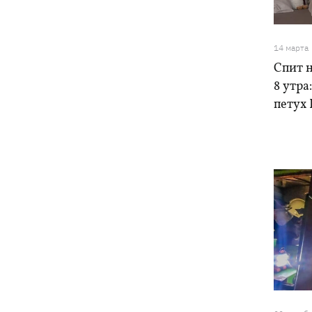
электроподстанций, 6 судов
"теневого флота" и базу ФСБ в Крыму
14 марта
Спит н
8 утра
петух