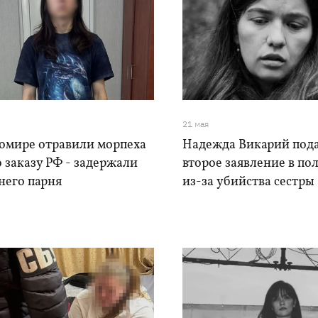
21 мая
омире отравили морпеха
Надежда Викарий под
 заказу РФ - задержали
второе заявление в по
него парня
из-за убийства сестры