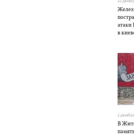
22 декаб
Желез
постра
атаки 
в кие
1 декабр
В Жит
памят