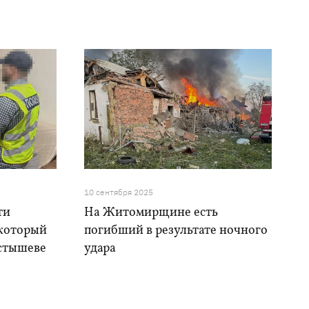
10 сентября 2025
ти
На Житомирщине есть
 который
погибший в результате ночного
остышеве
удара