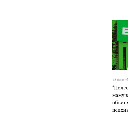
18 сентя
"Полес
маму 
обвин
психи