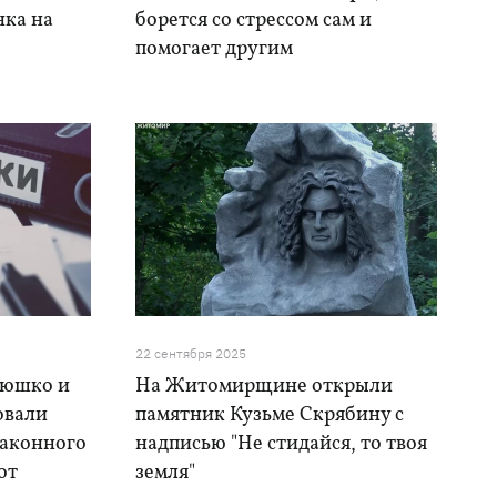
нка на
борется со стрессом сам и
помогает другим
22 сентября 2025
тюшко и
На Житомирщине открыли
овали
памятник Кузьме Скрябину с
законного
надписью "Не стидайся, то твоя
от
земля"