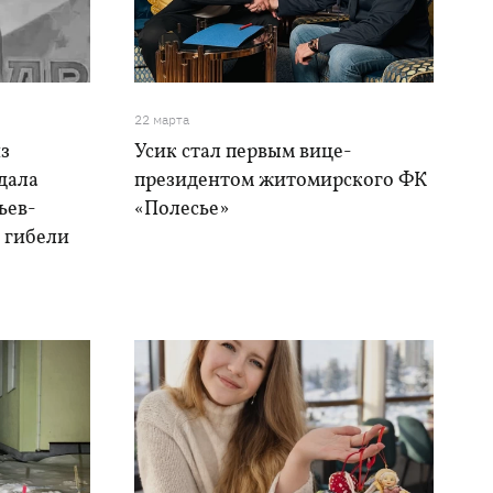
22 марта
из
Усик стал первым вице-
дала
президентом житомирского ФК
ьев-
«Полесье»
 гибели