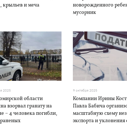
, крыльев и меча
новорожденного ребе
мусорник
ря 2025
9 октября 2025
омирской области
Компании Ирины Кос
а взорвал гранату на
Павла Бабича организ
е – 4 человека погибли,
масштабную схему не
 раненых
экспорта и уклонения 