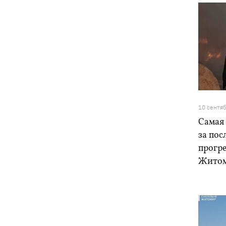
10 сентя
Самая
за пос
прогре
Житом