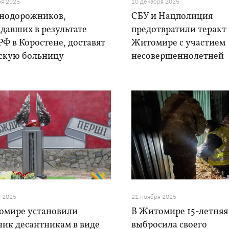
ря 2025
10 декабря 2025
нодорожников,
СБУ и Нацполиция
давших в результате
предотвратили теракт 
РФ в Коростене, доставят
Житомире с участием
вскую больницу
несовершеннолетней
я 2025
21 ноября 2025
омире установили
В Житомире 15-летняя
ник десантникам в виде
выбросила своего