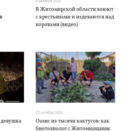
4 декабря 2025
В Житомирской области воюют
в
с крестьянами и издеваются над
коровами (видео)
25 октября 2025
 девушка
Оазис из тысячи кактусов: как
биотехнолог с Житомирщины