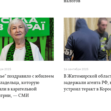
налогов
бря 2025
16 сентября 2025
ье" поздравило с юбилеем
В Житомирской облас
владельца, которую
задержали агента РФ,
яли в карательной
устроил теракт в Кор
атрии, — СМИ