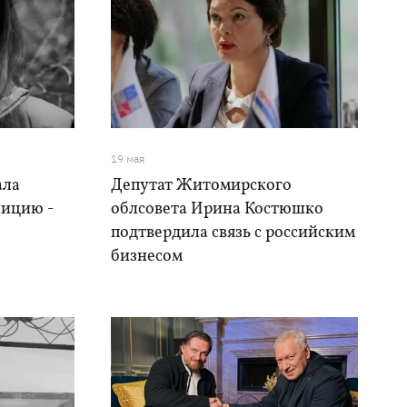
19 мая
ала
Депутат Житомирского
лицию -
облсовета Ирина Костюшко
подтвердила связь с российским
бизнесом