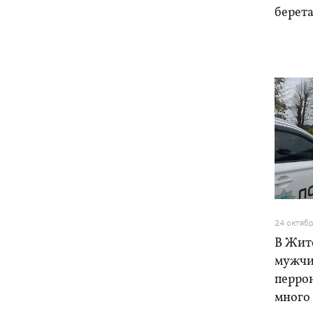
берета
24 октяб
В Жит
мужчин
перрон
много