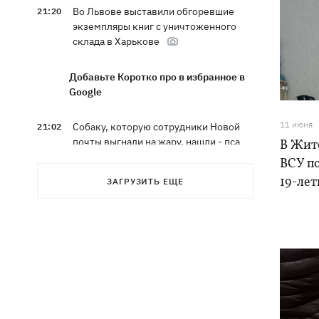
Во Львове выставили обгоревшие
21:20
экземпляры книг с уничтоженного
склада в Харькове
Добавьте Коротко про в избранное в
Google
11 июня
Собаку, которую сотрудники Новой
21:02
почты выгнали на жару, нашли - пса
В Жит
накормили и забрали домой
ВСУ по
19-лет
ЗАГРУЗИТЬ ЕЩЕ
Сенат США одобрил законопроект
20:40
Грэма об "адских санкциях" против РФ
Зеленский впервые прибыл в Сербию
20:14
и рассказал о целях визита
Во Львове ввели карантинные
20:04
ограничения из-за обнаружения