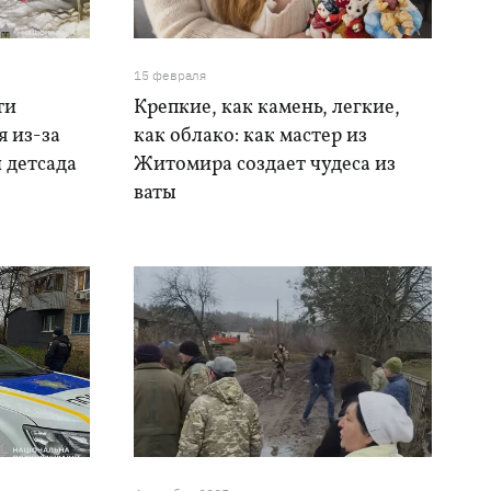
15 февраля
ти
Крепкие, как камень, легкие,
я из-за
как облако: как мастер из
 детсада
Житомира создает чудеса из
ваты