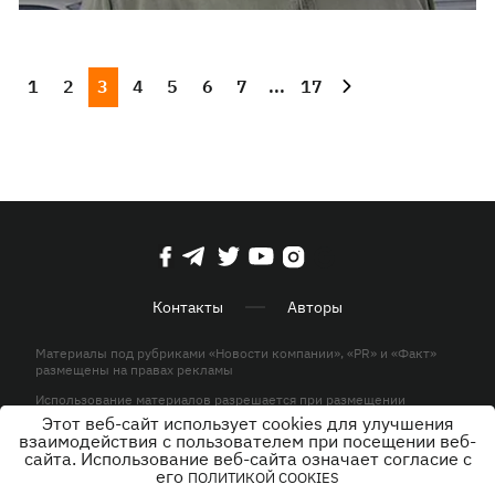
1
2
3
4
5
6
7
...
17
Контакты
Авторы
Материалы под рубриками «Новости компании», «PR» и «Факт»
размещены на правах рекламы
Использование материалов разрешается при размещении
активной гиперссылки на KP.UA в первом абзаце.
Этот веб-сайт использует cookies для улучшения
взаимодействия с пользователем при посещении веб-
© ООО «ЮЛАВ МЕДИА»,2026. Все права защищены.
сайта. Использование веб-сайта означает согласие с
его
ПОЛИТИКОЙ COOKIES