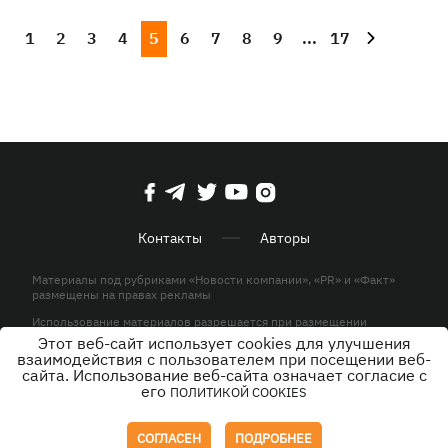
1
2
3
4
5
6
7
8
9
...
17
Контакты
Авторы
Материалы под рубриками «Новости компании», «PR» и «Факт»
размещены на правах рекламы
Использование материалов разрешается при размещении
активной гиперссылки на KP.UA в первом абзаце.
Этот веб-сайт использует cookies для улучшения
взаимодействия с пользователем при посещении веб-
© ООО «ЮЛАВ МЕДИА»,2026. Все права защищены.
сайта. Использование веб-сайта означает согласие с
его
ПОЛИТИКОЙ COOKIES
Дизайн
СОГЛАСЕН
ПОДРОБНЕЕ