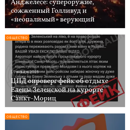
Анджелесе: супероружие,
сожженный Голливуд и
«неопалимый» верующий
ОБЩЕСТВО
15 января 2025
ЦПД опроверг фейк об отдыхе
Елены Зеленской на курорте
Санкт-Мориц
ОБЩЕСТВО