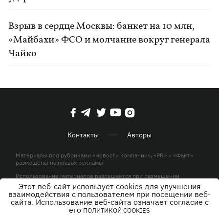
Взрыв в сердце Москвы: банкет на 10 млн,
«Майбахи» ФСО и молчание вокруг генерала
Чайко
Контакты
Авторы
Материалы под рубриками «Новости компании», «PR» и «Факт»
размещены на правах рекламы
Использование материалов разрешается при размещении
активной гиперссылки на KP.UA в первом абзаце.
Этот веб-сайт использует cookies для улучшения
взаимодействия с пользователем при посещении веб-
© ООО «ЮЛАВ МЕДИА»,2026. Все права защищены.
сайта. Использование веб-сайта означает согласие с
его
ПОЛИТИКОЙ COOKIES