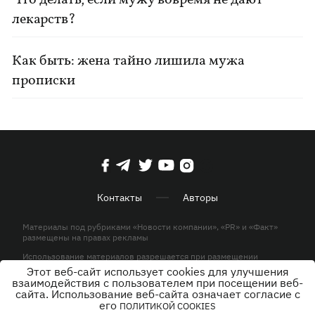
Что делать, если мужу вовремя не дают
лекарств?
Как быть: жена тайно лишила мужа
прописки
Контакты
Авторы
Материалы под рубриками «Новости компании», «PR» и «Факт»
размещены на правах рекламы
Использование материалов разрешается при размещении
активной гиперссылки на KP.UA в первом абзаце.
Этот веб-сайт использует cookies для улучшения
взаимодействия с пользователем при посещении веб-
© ООО «ЮЛАВ МЕДИА»,2026. Все права защищены.
сайта. Использование веб-сайта означает согласие с
его
ПОЛИТИКОЙ COOKIES