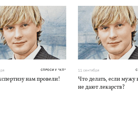
бря
СПРОСИ У "КП"
11 сентября
С
кспертизу нам провели!
Что делать, если мужу
не дают лекарств?