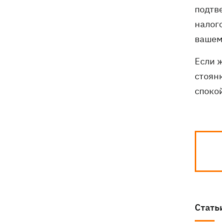
подтв
налог
вашем
Если 
стоян
споко
Стать