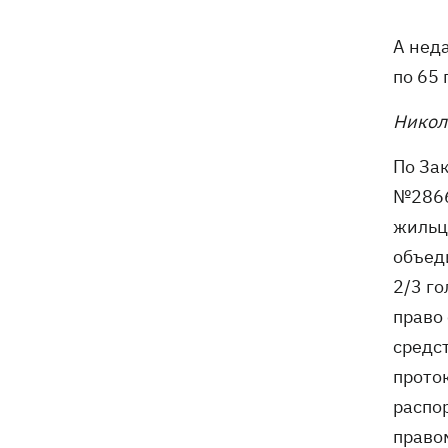
19:00
Анекдоты и мемы недели: прилеты-
прилеты, идите на болота и
А нед
украинский Джеймс Бонд с
кабачками
по 65 
Тысяча незаконно списанных мужчин
18:53
Никол
- суд заключил под стражу экс-
начальника Мукачевского ТЦК
По За
№2866
Дроны ВСУ поразили 10
18:48
электроподстанций, 6 судов
жильц
"теневого флота" и базу ФСБ в Крыму
объед
2/3 го
Навроцкий в годовщину своего
18:20
право 
президентства пообещал
поддерживать Украину в борьбе с РФ
средс
проток
17:54
Премьеры недели: битва поп-див —
распо
Бадоев снял клип для Dorofeeva, а
Дуцик - для Тины Кароль
право