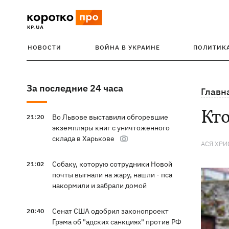
НОВОСТИ
ВОЙНА В УКРАИНЕ
ПОЛИТИК
За последние 24 часа
Главн
Кто
Во Львове выставили обгоревшие
21:20
экземпляры книг с уничтоженного
склада в Харькове
АСЯ ХРИ
Собаку, которую сотрудники Новой
21:02
почты выгнали на жару, нашли - пса
накормили и забрали домой
Сенат США одобрил законопроект
20:40
Грэма об "адских санкциях" против РФ