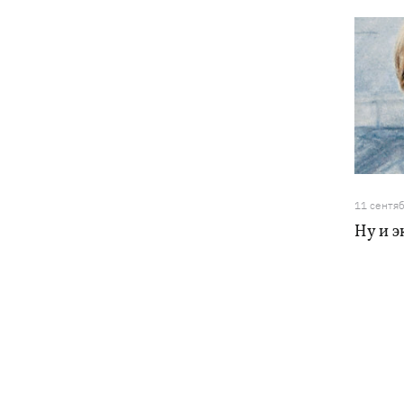
11 сентя
Ну и э