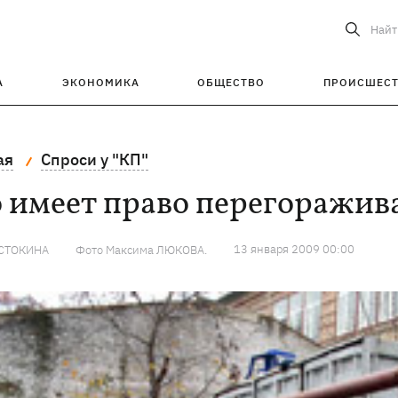
Найт
А
ЭКОНОМИКА
ОБЩЕСТВО
ПРОИСШЕС
ая
Спроси у "КП"
 имеет право перегоражив
13 января 2009 00:00
СТОКИНА
Фото Максима ЛЮКОВА.