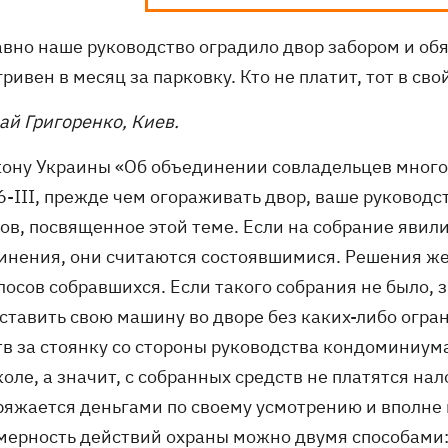
авно наше руководство оградило двор забором и об
гривен в месяц за парковку. Кто не платит, тот в св
ай Григоренко, Киев.
кону Украины «Об объединении совладельцев много
-III, прежде чем огораживать двор, ваше руководс
ов, посвященное этой теме. Если на собрание явил
инения, они считаются состоявшимися. Решения же
лосов собравшихся. Если такого собрания не было, 
ставить свою машину во дворе без каких-либо огран
тв за стоянку со стороны руководства кондоминиума
оле, а значит, с собранных средств не платятся на
ряжается деньгами по своему усмотрению и вполне 
мерность действий охраны можно двумя способами: