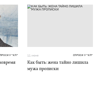
ПРОСИ У "КП"
11 июня
СПРОСИ У "КП"
 вовремя
Как быть: жена тайно лишила
мужа прописки