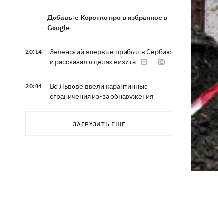
Добавьте Коротко про в избранное в
Google
Зеленский впервые прибыл в Сербию
20:14
и рассказал о целях визита
Во Львове ввели карантинные
20:04
ограничения из-за обнаружения
бешенства у кота
ЗАГРУЗИТЬ ЕЩЕ
Украина и Польша завершили
19:49
эксгумацию жертв Волынской
трагедии в двух селах на Волыни
В Будапеште после обмеления Дуная
19:16
подняли со дна мотоцикл вермахта и
останки двух солдат