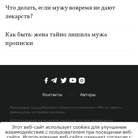
Что делать, если мужу вовремя не дают
лекарств?
Как быть: жена тайно лишила мужа
прописки
Контакты
Авторы
Материалы под рубриками «Новости компании», «PR» и «Факт»
размещены на правах рекламы
Использование материалов разрешается при размещении
активной гиперссылки на KP.UA в первом абзаце.
Этот веб-сайт использует cookies для улучшения
взаимодействия с пользователем при посещении веб-
© ООО «ЮЛАВ МЕДИА»,2026. Все права защищены.
сайта. Использование веб-сайта означает согласие с