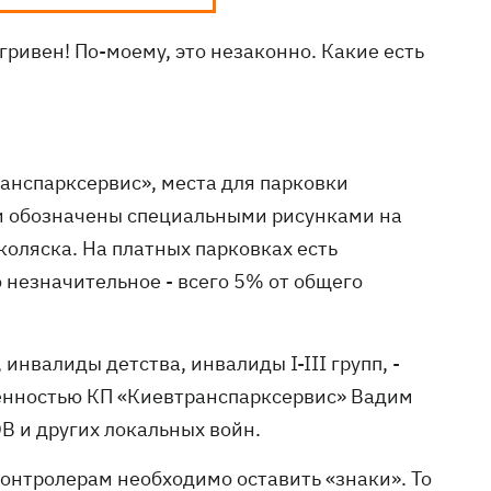
 гривен! По-моему, это незаконно. Какие есть
ранспарксервис», места для парковки
и обозначены специальными рисунками на
коляска. На платных парковках есть
 незначительное - всего 5% от общего
инвалиды детства, инвалиды I-III групп, -
венностью КП «Киевтранспарксервис» Вадим
 и других локальных войн.
контролерам необходимо оставить «знаки». То