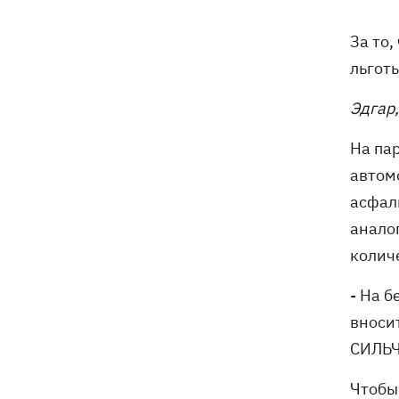
погибли собаки
За то,
Российские дроны уничтожили депо
19:15
льгот
"Укрпочты" в Павлограде, погибли
сотрудники
Эдгар,
Зеленский учредил новый праздник -
18:43
На па
День войск связи и
кибербезопасности ВСУ
автом
асфал
Украинский кандидат в судьи МКС
18:13
анало
Кишакевич не прошел тест на знание
языков
колич
- На б
18:05
Кадровая реформа Драпатого:
Валерий Маркус может стать
вноси
«генералом всех сержантов» ВСУ
СИЛЬЧ
Чтобы
Оленивка: «Азов», СБУ и Офис
17:58