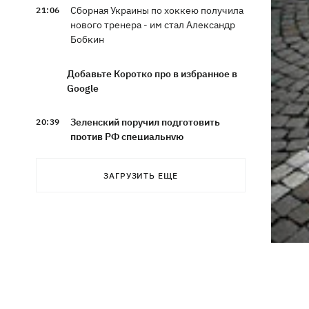
Сборная Украины по хоккею получила
21:06
нового тренера - им стал Александр
Бобкин
Добавьте Коротко про в избранное в
Google
Зеленский поручил подготовить
20:39
против РФ специальную
санкционную операцию
ЗАГРУЗИТЬ ЕЩЕ
Дроны СБУ поразили два корабля ФСБ
20:12
РФ "Балаклава" и "Керчь"
Зеленский подписал указы об
19:40
увольнении еще четырех послов
Сердце не выдержало - в результате
19:19
атаки РФ в приюте на Киевщине