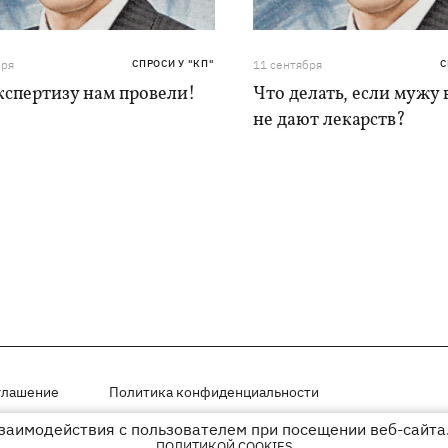
бря
СПРОСИ У "КП"
11 сентября
С
кспертизу нам провели!
Что делать, если мужу
не дают лекарств?
глашение
Политика конфиденциальности
взаимодействия с пользователем при посещении веб-сайта.
мещены на правах рекламы
ПОЛИТИКОЙ COOKIES