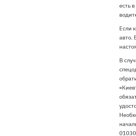
Генпрокурора обнародовали новые
есть в
детали теракта против украинских
водите
военнопленных
Если к
авто.
насто
В случ
спецо
обрат
«Киев
обяза
удосто
Необх
началь
01030