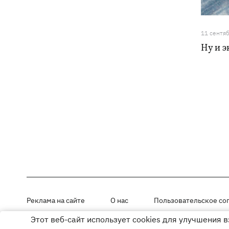
11 сентя
Ну и э
Реклама на сайте
О нас
Пользовательское со
Этот веб-сайт использует cookies для улучшения 
Материалы под рубриками «Новости компании», «PR» и «Факт» раз