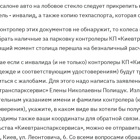
 салоне авто на лобовое стекло следует прикрепить
ль - инвалид, а также копию техпаспорта, которая 
онтролер этих документов не обнаружит, то колеса 
 Брать наличные за парковку контролеры КП «Киевтр
ящий момент столица перешла на безналичный расче
ае если с инвалида (и не только) контролеры КП «К
дежде и соответствующим удостоверениям) будут тр
иться с жалобами. Для этого надо написать заявлен
транспарксервис» Елены Николаевны Полищук. Изло
тельным указанием имени и фамилии контролера (к
верения), укажите, в каком виде вы хотели бы полу
одимы также ваши координаты для обратной связи.
ства «Киевтранспарксервиса», можно ее отправить 
, Киев, ул. Леонтовича, 6. Со всеми вопросами обр