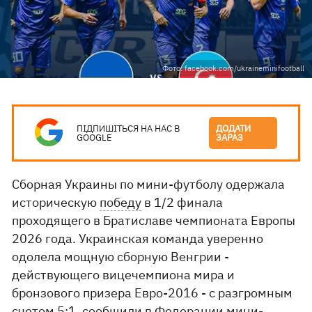
Фото: facebook.com/ukraineminifootball
ПІДПИШІТЬСЯ НА НАС В
ДОДАТИ
GOOGLE
ЗАРАЗ
Сборная Украины по мини-футболу одержала
историческую
победу
в 1/2 финала
проходящего в Братиславе чемпионата Европы
2026 года. Украинская команда уверенно
одолела мощную сборную Венгрии -
действующего вицечемпиона мира и
бронзового призера Евро-2016 - с разгромным
счетом 5:1,
сообщили
в Федерации мини-