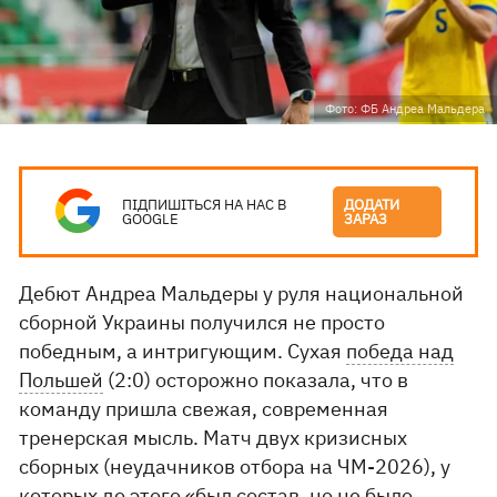
Фото: ФБ Андреа Мальдера
ПІДПИШІТЬСЯ НА НАС В
ДОДАТИ
GOOGLE
ЗАРАЗ
Дебют Андреа Мальдеры у руля национальной
сборной Украины получился не просто
победным, а интригующим. Сухая
победа над
Польшей
(2:0) осторожно показала, что в
команду пришла свежая, современная
тренерская мысль. Матч двух кризисных
сборных (неудачников отбора на ЧМ-2026), у
которых до этого «был состав, но не было