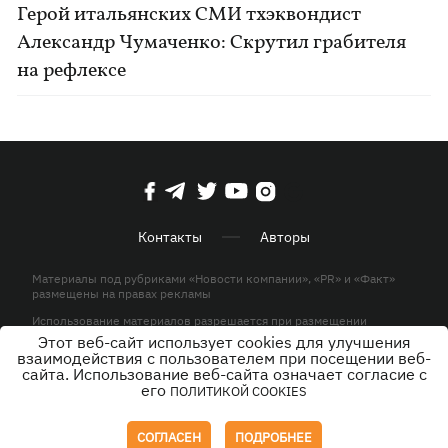
Герой итальянских СМИ тхэквондист
Александр Чумаченко: Скрутил грабителя
на рефлексе
Контакты
Авторы
Материалы под рубриками «Новости компании», «PR» и «Факт»
размещены на правах рекламы
Использование материалов разрешается при размещении
активной гиперссылки на KP.UA в первом абзаце.
Этот веб-сайт использует cookies для улучшения
взаимодействия с пользователем при посещении веб-
© ООО «ЮЛАВ МЕДИА»,2026. Все права защищены.
сайта. Использование веб-сайта означает согласие с
его
ПОЛИТИКОЙ COOKIES
Дизайн
СОГЛАСЕН
ПОДРОБНЕЕ