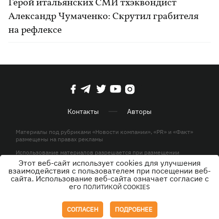
Герой итальянских СМИ тхэквондист
Александр Чумаченко: Скрутил грабителя
на рефлексе
Контакты
Авторы
Материалы под рубриками «Новости компании», «PR» и «Факт»
размещены на правах рекламы
Использование материалов разрешается при размещении
активной гиперссылки на KP.UA в первом абзаце.
Этот веб-сайт использует cookies для улучшения
взаимодействия с пользователем при посещении веб-
© ООО «ЮЛАВ МЕДИА»,2026. Все права защищены.
сайта. Использование веб-сайта означает согласие с
его
ПОЛИТИКОЙ COOKIES
Дизайн
СОГЛАСЕН
ПОДРОБНЕЕ