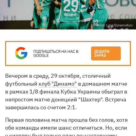
Фото: t.me/DynamoKyiv
ПІДПИШІТЬСЯ НА НАС В
ДОДАТИ
GOOGLE
ЗАРАЗ
Вечером в среду, 29 октября, столичный
футбольный
клуб "Динамо"
в домашнем матче
в рамках 1/8 финала Кубка Украины обыграл в
непростом матче донецкий "Шахтер". Встреча
завершилась со счетом 2:1.
Первая половина матча прошла без голов, хотя
обе команды имели шанс отличиться. Но, если
у киевлян был только один по-настоящему