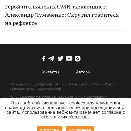
Герой итальянских СМИ тхэквондист
Александр Чумаченко: Скрутил грабителя
на рефлексе
Контакты
Авторы
Материалы под рубриками «Новости компании», «PR» и «Факт»
размещены на правах рекламы
Использование материалов разрешается при размещении
активной гиперссылки на KP.UA в первом абзаце.
Этот веб-сайт использует cookies для улучшения
взаимодействия с пользователем при посещении веб-
© ООО «ЮЛАВ МЕДИА»,2026. Все права защищены.
сайта. Использование веб-сайта означает согласие с
его
ПОЛИТИКОЙ COOKIES
Дизайн
СОГЛАСЕН
ПОДРОБНЕЕ