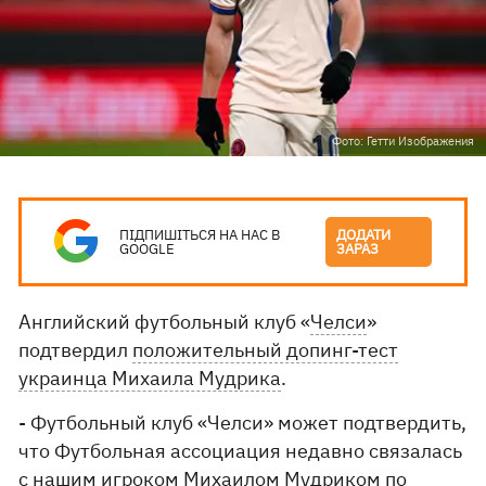
Фото: Гетти Изображения
ПІДПИШІТЬСЯ НА НАС В
ДОДАТИ
GOOGLE
ЗАРАЗ
Английский футбольный клуб «
Челси
»
подтвердил
положительный допинг-тест
украинца Михаила Мудрика
.
- Футбольный клуб «Челси» может подтвердить,
что Футбольная ассоциация недавно связалась
с нашим игроком Михаилом Мудриком по