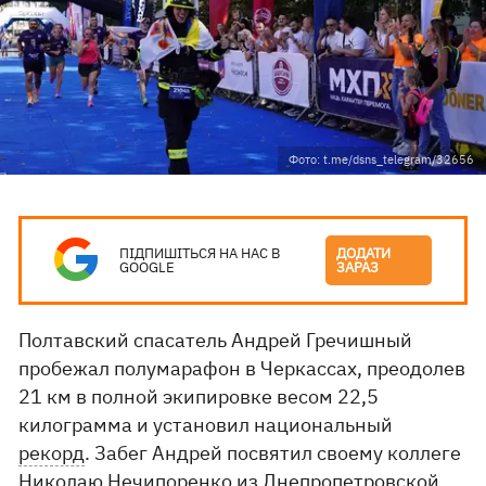
Фото: t.me/dsns_telegram/32656
ПІДПИШІТЬСЯ НА НАС В
ДОДАТИ
GOOGLE
ЗАРАЗ
Полтавский спасатель Андрей Гречишный
пробежал полумарафон в Черкассах, преодолев
21 км в полной экипировке весом 22,5
килограмма и установил национальный
рекорд
. Забег Андрей посвятил своему коллеге
Николаю Нечипоренко из Днепропетровской