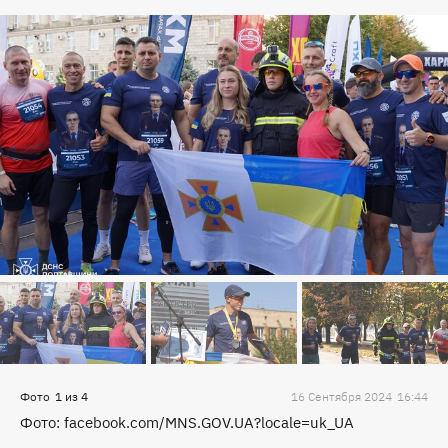
Фото
1
из
4
16 Сентября 2024
16:44
Фото: facebook.com/MNS.GOV.UA?locale=uk_UA