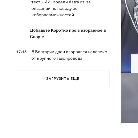
тесты ИИ-модели Astra из-за
опасений по поводу ее
кибервозможностей
Добавьте Коротко про в избранное в
Google
В Болгарии дрон взорвался недалеко
17:48
от крупного газопровода
После длительной болезни в
17:07
ЗАГРУЗИТЬ ЕЩЕ
Аргентине умер отец Лионеля Месси
В Марганце и соседних населенных
16:39
пунктах возобновили водоснабжение
Россияне атаковали рейсовый
16:11
автобус в Никополе - есть жертвы