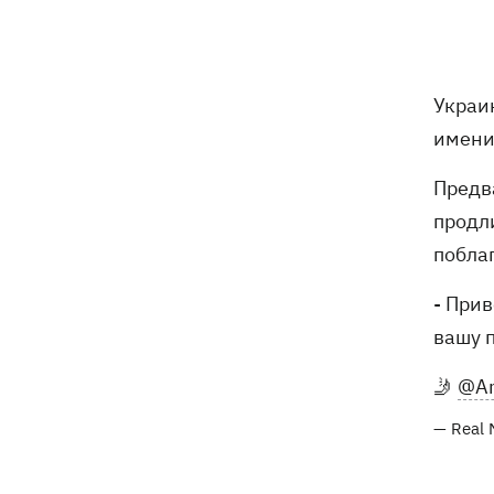
16:00
Конец света на 7 секунд: соцсети в
панике, ожидая 12 августа, и при чем
тут НАСА
В США заверили, что Киев согласился
15:51
Украи
не нападать на нероссийские танкеры
имени
в Черном море
Предв
США будут ежемесячно поставлять
15:28
продл
Украине ракеты для Patriot, -
Зеленский
побла
В Польше опровергли заявления о
- Прив
15:08
депортации украинцев призывного
вашу п
возраста — "это популизм"
🤳
@An
На Буковине задержали мужчину,
14:36
который 11 дней скрывался в лесу
— Real 
после того, как ранил полицейских