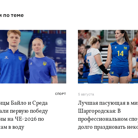
и по теме
СПОРТ
5 августа
нцы Байло и Среда
Лучшая пасующая в ми
али первую победу
Шаргородская: В
ны на ЧЕ-2026 по
профессиональном спо
ам в воду
долго праздновать нек