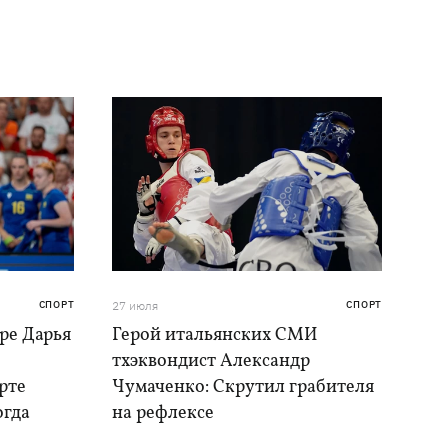
СПОРТ
27 июля
СПОРТ
ре Дарья
Герой итальянских СМИ
тхэквондист Александр
рте
Чумаченко: Скрутил грабителя
огда
на рефлексе