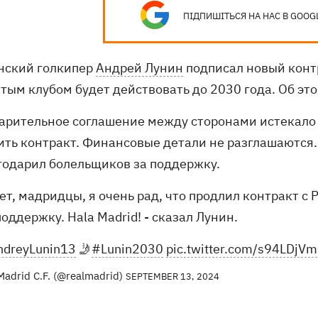
ПІДПИШІТЬСЯ НА НАС В GOOG
нский голкипер
Андрей Лунин
подписал новый конт
тым клубом будет действовать до 2030 года. Об эт
арительное соглашение между сторонами истекало 
ить контракт. Финансовые детали не разглашаются.
годарил болельщиков за поддержку.
ет, мадридцы, я очень рад, что продлил контракт с Р
оддержку. Hala Madrid! - сказал Лунин.
dreyLunin13
🤳
#Lunin2030
pic.twitter.com/s94LDjV
Madrid C.F. (@realmadrid)
SEPTEMBER 13, 2024