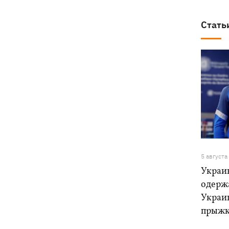
Стать
5 августа
Украи
одерж
Украи
прыжк