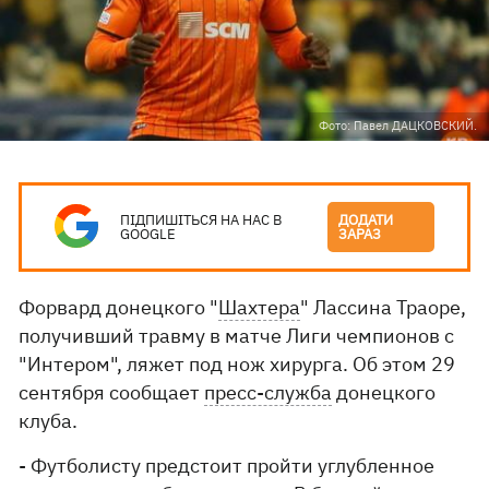
Фото: Павел ДАЦКОВСКИЙ.
ПІДПИШІТЬСЯ НА НАС В
ДОДАТИ
GOOGLE
ЗАРАЗ
Форвард донецкого "
Шахтера
" Лассина Траоре,
получивший травму в матче Лиги чемпионов с
"Интером", ляжет под нож хирурга. Об этом 29
сентября сообщает
пресс-служба
донецкого
клуба.
- Футболисту предстоит пройти углубленное