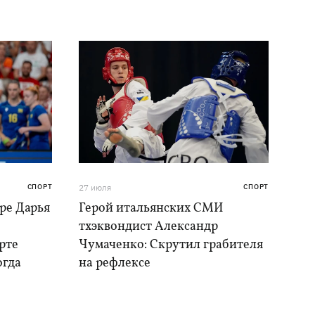
СПОРТ
27 июля
СПОРТ
ре Дарья
Герой итальянских СМИ
тхэквондист Александр
рте
Чумаченко: Скрутил грабителя
огда
на рефлексе