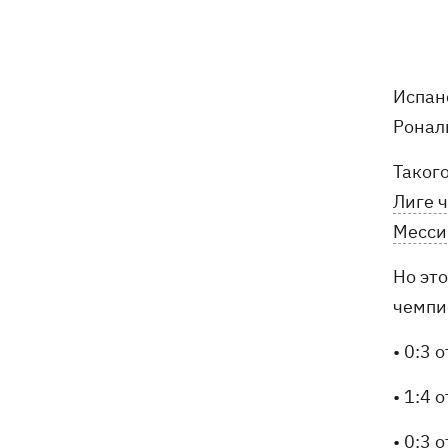
Зеленский анонсировал увольнения
21:34
из-за ситуации с водой в Марганце -
назвал ситуацию позором
Испан
Сборная Украины по хоккею получила
21:06
Ронал
нового тренера - им стал Александр
Бобкин
Такого
Лиге 
Зеленский поручил подготовить
20:39
против РФ специальную
Месси
санкционную операцию
Но это
Дроны СБУ поразили два корабля ФСБ
20:12
чемпи
РФ "Балаклава" и "Керчь"
• 0:3 
Зеленский подписал указы об
19:40
увольнении еще четырех послов
• 1:4 
Сердце не выдержало - в результате
• 0:3 
19:19