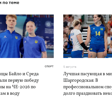
и по теме
СПОРТ
5 августа
нцы Байло и Среда
Лучшая пасующая в ми
али первую победу
Шаргородская: В
ны на ЧЕ-2026 по
профессиональном спо
ам в воду
долго праздновать нек