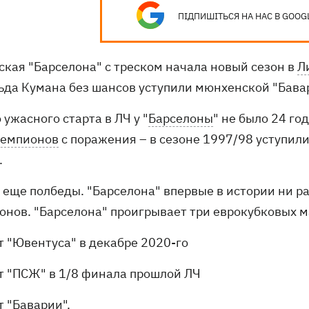
ПІДПИШІТЬСЯ НА НАС В GOOG
ская "Барселона" с треском начала новый сезон в
Л
ьда Кумана без шансов уступили мюнхенской "Бавар
 ужасного старта в ЛЧ у "
Барселоны
" не было 24 го
чемпионов
с поражения – в сезоне 1997/98 уступили 
.
 еще полбеды. "Барселона" впервые в истории ни ра
онов. "Барселона" проигрывает три еврокубковых м
от "Ювентуса" в декабре 2020-го
от "ПСЖ" в 1/8 финала прошлой ЛЧ
от "Баварии".