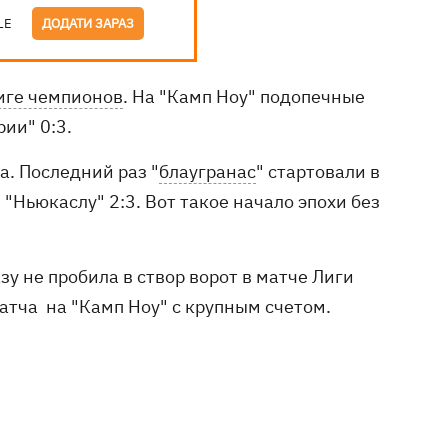
LE
ДОДАТИ ЗАРАЗ
иге чемпионов
. На "Камп Ноу" подопечные
ии" 0:3.
да. Последний раз "
блаугранас
" стартовали в
"Ньюкаслу" 2:3. Вот такое начало эпохи без
зу не пробила в створ ворот в матче Лиги
атча на "Камп Ноу" с крупным счетом.