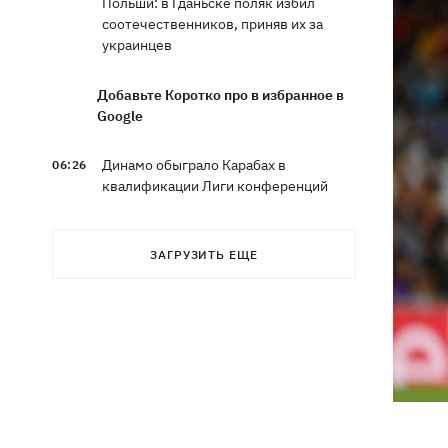
Польши: в Гданьске поляк избил
соотечественников, приняв их за
украинцев
Добавьте Коротко про в избранное в
Google
Динамо обыграло Карабах в
06:26
квалификации Лиги конференций
7 августа – какой сегодня праздник,
05:30
ЗАГРУЗИТЬ ЕЩЕ
что сегодня нельзя делать, традиции и
приметы этого дня
6 августа
Федоров надеется вернуться на пост
21:59
министра обороны - "президент не
сказал четкого нет"