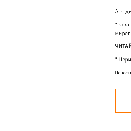
атаки РФ в приюте на Киевщине
погибли собаки
А ведь
"Бава
миров
ЧИТА
"Шери
Новости