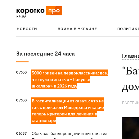
НОВОСТИ
ВОЙНА В УКРАИНЕ
ПОЛИТИК
За последние 24 часа
Главн
"Ба
07:00
5000 гривен на первоклассника: все,
что нужно знать о «Пакунке
до
школяра» в 2026 году
07:00
В госпитализации отказать: что не
ВАЛЕРИ
так с приказом Минздрава и какие
теперь критерии для лечения в
стационаре
Обзывал бандеровцами и выгонял из
06:57