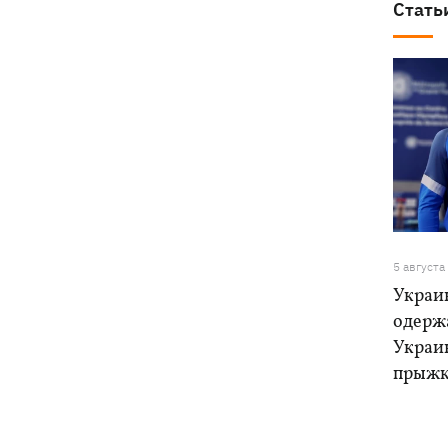
Стать
5 августа
Украи
одерж
Украи
прыжк