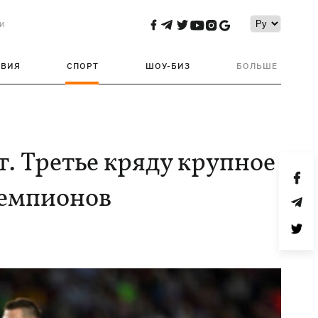
и
ТВИЯ
СПОРТ
ШОУ-БИЗ
БОЛЬШЕ
т. Третье кряду крупное
чемпионов