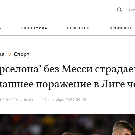
Найт
А
ЭКОНОМИКА
ОБЩЕСТВО
ПРОИСШЕС
ая
Спорт
рселона" без Месси страдае
машнее поражение в Лиге 
15 сентября 2021 09:48
Й ПРИГОРНИЦКИЙ