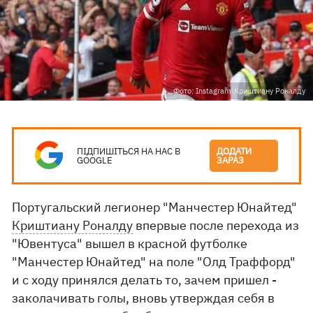
Фото: Instagram\Криштиану Роналду
ПІДПИШІТЬСЯ НА НАС В
ДОДАТИ
GOOGLE
ЗАРАЗ
Португальский легионер "Манчестер Юнайтед"
Криштиану Роналду
впервые после перехода из
"Ювентуса" вышел в красной футболке
"Манчестер Юнайтед" на поле "Олд Траффорд"
и с ходу принялся делать то, зачем пришел -
заколачивать голы, вновь утверждая себя в