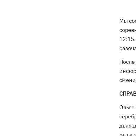
Собаку, которую сотрудники Новой
21:02
почты выгнали на жару, нашли - пса
Мы со
накормили и забрали домой
сорев
12:15.
разоч
После
инфор
смени
СПРА
Ольге
сереб
дважд
Была 