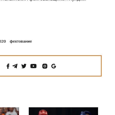
020
фехтование