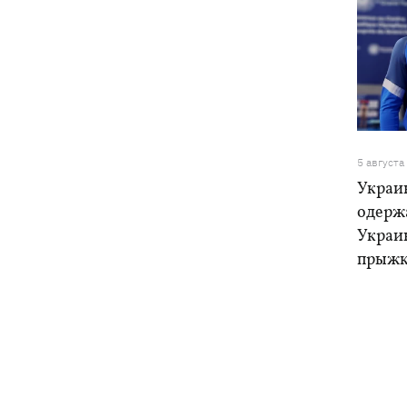
5 августа
Украи
одерж
Украи
прыжк