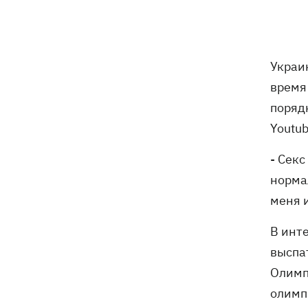
В результате ночной атаки на
07:27
Киевщине погибли четыре человека,
среди них – ребенок (ОБНОВЛЕНО)
Украи
время
8 августа – какой сегодня церковный
05:30
поряд
праздник, Россия напала на Грузию,
Youtu
что сегодня нельзя делать
- Сек
7 августа
нормал
меня и
Суспильне отреагировало на письмо
21:47
Оли Поляковой с призывами
изменить правила Нацотбора
В инт
выспа
Во Львове выставили обгоревшие
21:20
Олимп
экземпляры книг с уничтоженного
олимпи
склада в Харькове