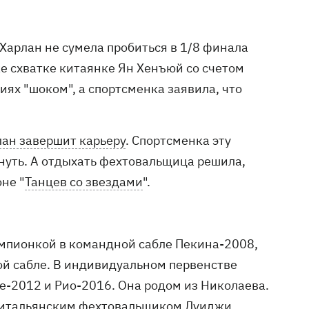
Харлан не сумела пробиться в 1/8 финала
же схватке китаянке Ян Хенъюй со счетом
иях "шоком", а спортсменка заявила, что
ан завершит карьеру
. Спортсменка эту
хнуть. А отдыхать фехтовальщица решила,
не "
Танцев со звездами
".
емпионкой в командной сабле Пекина-2008,
й сабле. В индивидуальном первенстве
е-2012 и Рио-2016. Она родом из Николаева.
с итальянским фехтовальщиком Луиджи