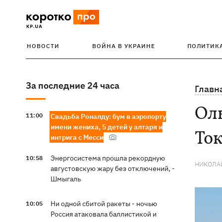
НОВОСТИ
ВОЙНА В УКРАИНЕ
ПОЛИТИК
За последние 24 часа
Главн
Оль
11:00
Свадьба Роналду: бум в аэропорту
имени жениха, 5 детей у алтаря и
То
интрига с Месси
Энергосистема прошла рекордную
10:58
НИКОЛА
августовскую жару без отключений, -
Шмыгаль
Ни одной сбитой ракеты - ночью
10:05
Россия атаковала баллистикой и