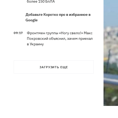
более 150 БпЛА
Добавьте Коротко про в избранное в
Google
Фронтмен группы «Ногу свело!» Макс
09:17
Покровский объяснил, зачем приехал
в Украину
Дороги в Буковеле превратились в
08:51
горные реки – мощный грозовой
ЗАГРУЗИТЬ ЕЩЕ
ураган натворил беды на
Франковщине
08:00
Прожиточный минимум: как
высчитывают уровень «нормальной
жизни» в Украине и мире
В центре Львова произошла массовая
07:47
драка, есть раненые, - соцсети