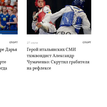
СПОРТ
27 июля
СПОРТ
ре Дарья
Герой итальянских СМИ
тхэквондист Александр
рте
Чумаченко: Скрутил грабителя
огда
на рефлексе