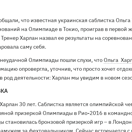
общали, что известная украинская саблистка Ольга 
нований на Олимпиаде в Токио, проиграв в первой 
 Тренер Харлан назвал ее результаты на соревнован
аровала саму себя.
 неудачной Олимпиады пошли слухи, что
Ольга Харл
мацию опровергла, уточнив, что просто хочет отдо
в род деятельности: Харлан мы увидим в новом сезо
ВКА
 Харлан 30 лет. Саблистка является олимпийской ч
ряной призеркой Олимпиады в Рио-2016 в командно
ы становилась бронзовой призеркой игр – в Лондон
замужем за фехтовальщиком. Сейчас встречается 