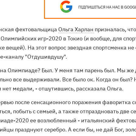
ПІДПИШІТЬСЯ НА НАС В GOOG
нская фехтовальщица
Ольга Харлан
призналась, что
 Олимпийских игр-2020 в Токио (и вообще, для спо
ке вещей). На этот вопрос звездная спортсменка не
be-каналу "Отдушивдушу".
с на Олимпиаде? Был. У меня там парень был. Мы ж
ьно все выдерживали. Все было ок. Когда он был? 
 нет медали, - отшутившись, рассказала Ольга.
ервью после сенсационного поражения фаворитка с
ться, побыть с семьей, а также отпраздновать две 
иаде-2020 ее возлюбленный - итальянский фехтова
йцы празднуют серебро. А если бы, не дай Бог, зол