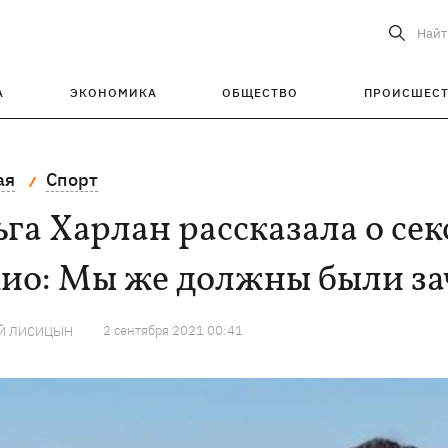
Найт
А
ЭКОНОМИКА
ОБЩЕСТВО
ПРОИСШЕС
ая
Спорт
га Харлан рассказала о се
кио: Мы же должны были з
2 сентября 2021 00:41
Й ЛИСИЦЫН