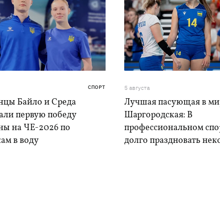
СПОРТ
5 августа
нцы Байло и Среда
Лучшая пасующая в ми
али первую победу
Шаргородская: В
ны на ЧЕ-2026 по
профессиональном спо
ам в воду
долго праздновать нек