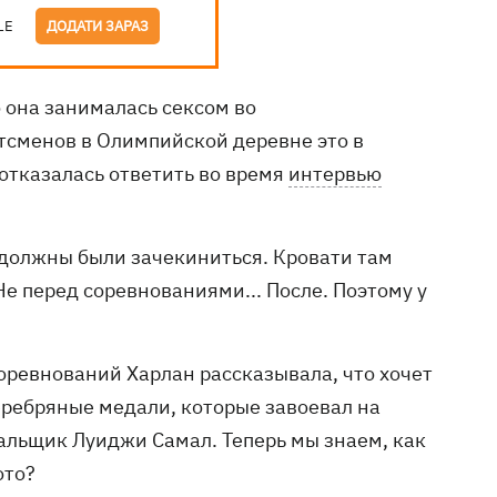
LE
ДОДАТИ ЗАРАЗ
 она занималась сексом во
ртсменов в Олимпийской деревне это в
 отказалась ответить во время
интервью
е должны были зачекиниться. Кровати там
Не перед соревнованиями... После. Поэтому у
оревнований Харлан рассказывала, что хочет
серебряные медали, которые завоевал на
льщик Луиджи Самал. Теперь мы знаем, как
ото?