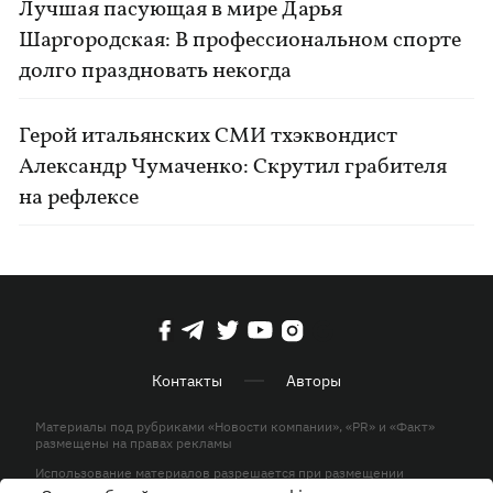
Лучшая пасующая в мире Дарья
Шаргородская: В профессиональном спорте
долго праздновать некогда
Герой итальянских СМИ тхэквондист
Александр Чумаченко: Скрутил грабителя
на рефлексе
Контакты
Авторы
Материалы под рубриками «Новости компании», «PR» и «Факт»
размещены на правах рекламы
Использование материалов разрешается при размещении
активной гиперссылки на KP.UA в первом абзаце.