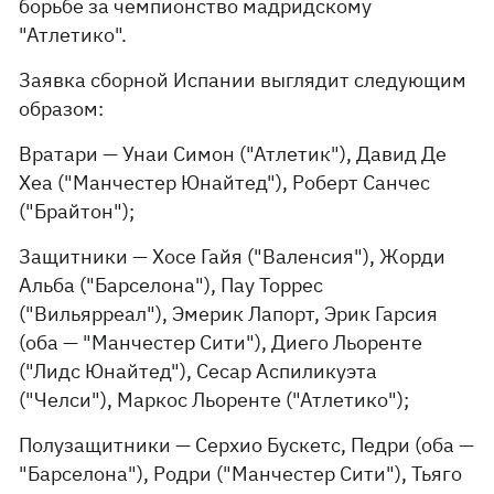
борьбе за чемпионство мадридскому
"Атлетико".
Заявка сборной Испании выглядит следующим
образом:
Вратари — Унаи Симон ("Атлетик"), Давид Де
Хеа ("Манчестер Юнайтед"), Роберт Санчес
("Брайтон");
Защитники — Хосе Гайя ("Валенсия"), Жорди
Альба ("Барселона"), Пау Торрес
("Вильярреал"), Эмерик Лапорт, Эрик Гарсия
(оба — "Манчестер Сити"), Диего Льоренте
("Лидс Юнайтед"), Сесар Аспиликуэта
("Челси"), Маркос Льоренте ("Атлетико");
Полузащитники — Серхио Бускетс, Педри (оба —
"Барселона"), Родри ("Манчестер Сити"), Тьяго