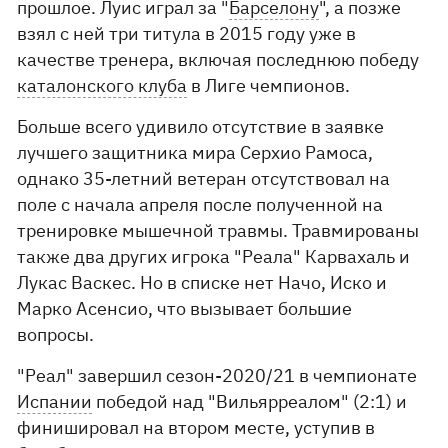
прошлое. Луис играл за "
Барселону
", а позже
взял с ней три титула в 2015 году уже в
качестве тренера, включая последнюю победу
каталонского клуба
в Лиге чемпионов.
Больше всего удивило отсутствие в заявке
лучшего защитника мира Серхио Рамоса,
однако 35-летний ветеран отсутствовал на
поле с начала апреля после полученной на
тренировке мышечной травмы. Травмированы
также два других игрока "Реала" Карвахаль и
Лукас Васкес. Но в списке нет Начо, Иско и
Марко Асенсио, что вызывает большие
вопросы.
"Реал" завершил сезон-2020/21 в чемпионате
Испании
победой над "Вильярреалом" (2:1) и
финишировал на втором месте, уступив в