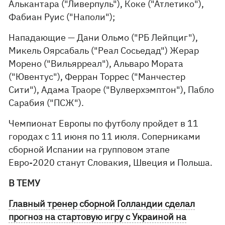
Алькантара ("Ливерпуль"), Коке ("Атлетико"),
Фабиан Руис ("Наполи");
Нападающие — Дани Ольмо ("РБ Лейпциг"),
Микель Оярсабаль ("Реал Сосьедад") Жерар
Морено ("Вильярреал"), Альваро Мората
("Ювентус"), Ферран Торрес ("Манчестер
Сити"), Адама Траоре ("Вулверхэмптон"), Пабло
Сарабия ("ПСЖ").
Чемпионат Европы по футболу пройдет в 11
городах с 11 июня по 11 июля. Соперниками
сборной Испании на групповом этапе
Евро-2020 станут Словакия, Швеция и Польша.
В ТЕМУ
Главный тренер сборной Голландии сделал
прогноз на стартовую игру с Украиной на