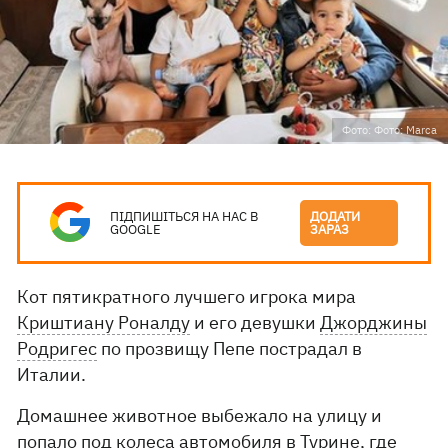
Фото: Фото: Marca
ПІДПИШІТЬСЯ НА НАС В
ДОДАТИ
GOOGLE
ЗАРАЗ
Кот пятикратного лучшего игрока мира
Криштиану Роналду
и его девушки
Джорджины
Родригес
по прозвищу Пепе пострадал в
Италии.
Домашнее животное выбежало на улицу и
попало под колеса автомобиля в Турине, где