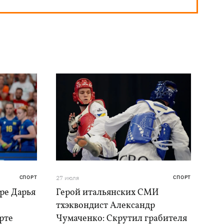
СПОРТ
27 июля
СПОРТ
ре Дарья
Герой итальянских СМИ
тхэквондист Александр
рте
Чумаченко: Скрутил грабителя