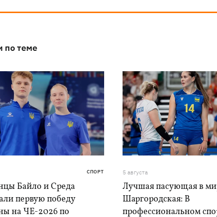
и по теме
СПОРТ
5 августа
нцы Байло и Среда
Лучшая пасующая в ми
али первую победу
Шаргородская: В
ны на ЧЕ-2026 по
профессиональном спо