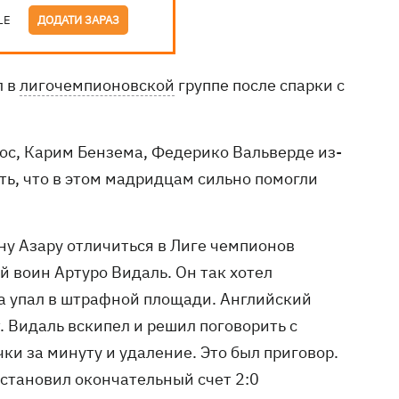
LE
ДОДАТИ ЗАРАЗ
л в
лигочемпионовской
группе после спарки с
мос, Карим Бензема, Федерико Вальверде из-
ать, что в этом мадридцам сильно помогли
ну Азару отличиться в Лиге чемпионов
й воин Артуро Видаль. Он так хотел
ана упал в штрафной площади. Английский
т. Видаль вскипел и решил поговорить с
ки за минуту и удаление. Это был приговор.
установил окончательный счет 2:0