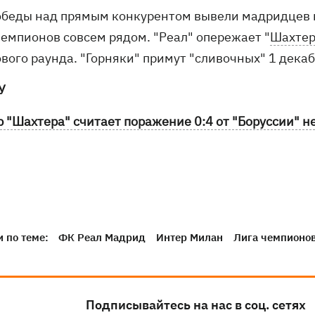
обеды над прямым конкурентом вывели мадридцев на
чемпионов совсем рядом. "Реал" опережает "
Шахте
ового раунда. "Горняки" примут "сливочных" 1 дека
У
р "Шахтера" считает поражение 0:4 от "Боруссии" 
 по теме:
ФК Реал Мадрид
Интер Милан
Лига чемпионо
Подписывайтесь на нас в соц. сетях