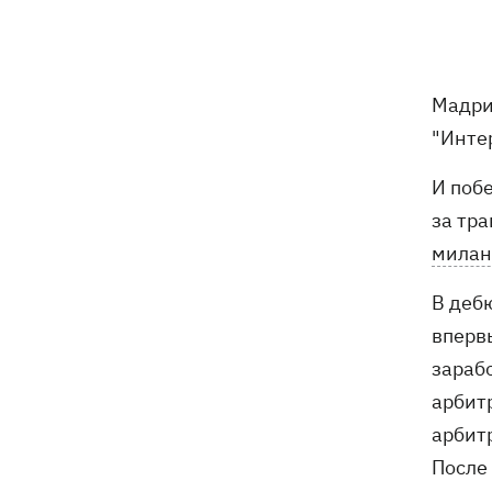
Российские дроны уничтожили депо
19:15
"Укрпочты" в Павлограде, погибли
сотрудники
Мадри
Зеленский учредил новый праздник -
18:43
День войск связи и
"Инте
кибербезопасности ВСУ
И поб
Украинский кандидат в судьи МКС
18:13
за тра
Кишакевич не прошел тест на знание
мила
языков
В деб
18:05
Кадровая реформа Драпатого:
Валерий Маркус может стать
впервы
«генералом всех сержантов» ВСУ
зарабо
арбитр
Оленивка: «Азов», СБУ и Офис
17:58
арбит
Генпрокурора обнародовали новые
После 
детали теракта против украинских
военнопленных