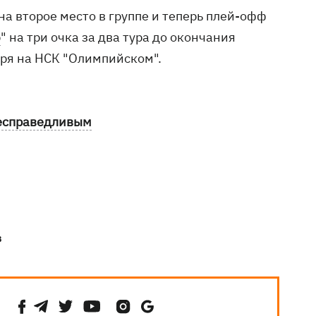
 второе место в группе и теперь плей-офф
р
" на три очка за два тура до окончания
бря на НСК "Олимпийском".
несправедливым
в