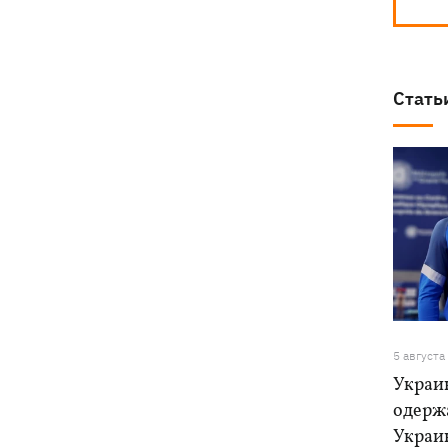
Стать
5 августа
Украи
одерж
Украи