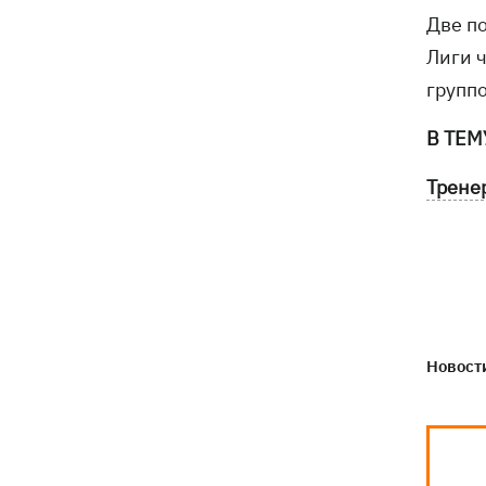
Две п
Лиги 
групп
В ТЕМ
Трене
Новости