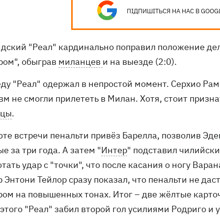
ПІДПИШІТЬСЯ НА НАС В GOOG
дский "Реал" кардинально поправил положение де
ром", обыграв
миланцев
и на выезде (2:0).
еду "Реал" одержал в непростой момент. Серхио Ра
вм не смогли прилететь в Милан. Хотя, стоит призн
нцы
.
юте встречи пенальти привёз Барелла, позволив Эде
е за три года. А затем "
Интер
" подставил чилийски
тать удар с "точки", что после касания о ногу Вар
 Энтони Тейлор сразу показал, что пенальти не дас
ром на повышенных тонах. Итог – две жёлтые карточ
этого "Реал" забил второй гол усилиями Родриго и 