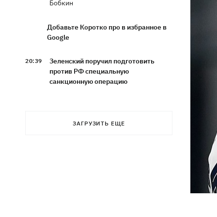
Бобкин
Добавьте Коротко про в избранное в
Google
Зеленский поручил подготовить
20:39
против РФ специальную
санкционную операцию
Дроны СБУ поразили два корабля ФСБ
20:12
РФ "Балаклава" и "Керчь"
ЗАГРУЗИТЬ ЕЩЕ
Зеленский подписал указы об
19:40
увольнении еще четырех послов
Сердце не выдержало - в результате
19:19
атаки РФ в приюте на Киевщине
погибли собаки