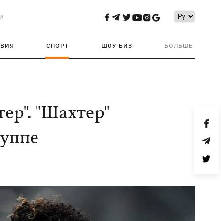
и
ТВИЯ
СПОРТ
ШОУ-БИЗ
БОЛЬШЕ
тер". "Шахтер"
руппе