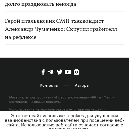
долго праздновать некогда
Герой итальянских СМИ тхэквондист
Александр Чумаченко: Скрутил грабителя
на рефлексе
Контакты
Авторы
Материалы под рубриками «Новости компании», «PR» и «Факт»
размещены на правах рекламы
Использование материалов разрешается при размещении
активной гиперссылки на KP.UA в первом абзаце.
Этот веб-сайт использует cookies для улучшения
взаимодействия с пользователем при посещении веб-
© ООО «ЮЛАВ МЕДИА»,2026. Все права защищены.
сайта. Использование веб-сайта означает согласие с