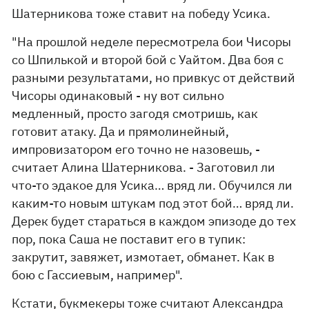
Шатерникова тоже ставит на победу Усика.
"На прошлой неделе пересмотрела бои Чисоры
со Шпилькой и второй бой с Уайтом. Два боя с
разными результатами, но привкус от действий
Чисоры одинаковый - ну вот сильно
медленный, просто загодя смотришь, как
готовит атаку. Да и прямолинейный,
импровизатором его точно не назовешь, -
считает Алина Шатерникова. - Заготовил ли
что-то эдакое для Усика… вряд ли. Обучился ли
каким-то новым штукам под этот бой… вряд ли.
Дерек будет стараться в каждом эпизоде до тех
пор, пока Саша не поставит его в тупик:
закрутит, завяжет, измотает, обманет. Как в
бою с Гассиевым, например".
Кстати, букмекеры тоже считают Александра