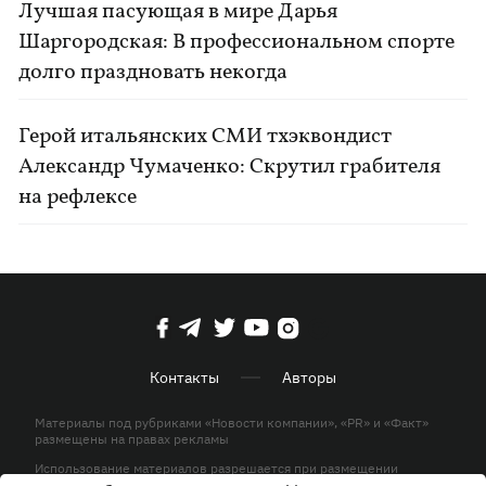
Лучшая пасующая в мире Дарья
Шаргородская: В профессиональном спорте
долго праздновать некогда
Герой итальянских СМИ тхэквондист
Александр Чумаченко: Скрутил грабителя
на рефлексе
Контакты
Авторы
Материалы под рубриками «Новости компании», «PR» и «Факт»
размещены на правах рекламы
Использование материалов разрешается при размещении
активной гиперссылки на KP.UA в первом абзаце.