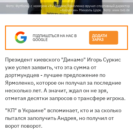
Фото: Футболку с номером «9» Андрею Ярмоленко вручил спортивный директор
«Борусcии» Михаэль Цорк. Фото: www.bvb.de
ПІДПИШІТЬСЯ НА НАС В
ДОДАТИ
GOOGLE
ЗАРАЗ
Президент киевского "Динамо" Игорь Суркис
уже успел заявить, что эта сумма от
дортмундцев - лучшее предложение по
Ярмоленко, которое он получал за последние
несколько лет. А значит, ждал он не зря,
отметая десятки запросов о трансфере игрока.
"КП" в Украине" вспоминает, кто и за сколько
пытался заполучить Андрея, но получил от
ворот поворот.