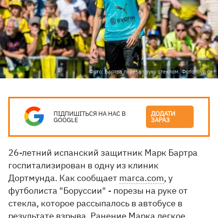
Фото: Бартра порезал руку стеклом. Фото: bvb.de
ПІДПИШІТЬСЯ НА НАС В
ДОДАТИ
GOOGLE
ЗАРАЗ
26-летний испанский защитник Марк Бартра
госпитализирован в одну из клиник
Дортмунда. Как сообщает
marca.com
, у
футболиста "Боруссии" - порезы на руке от
стекла, которое рассыпалось в автобусе в
результате взрыва. Ранение Марка легкое,