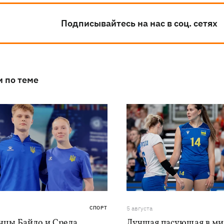
Подписывайтесь на нас в соц. сетях
и по теме
СПОРТ
5 августа
нцы Байло и Среда
Лучшая пасующая в ми