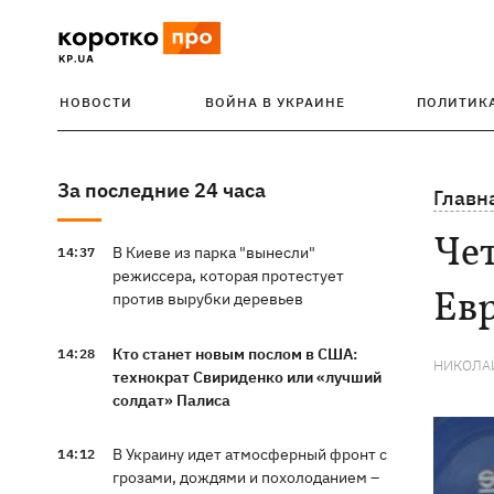
НОВОСТИ
ВОЙНА В УКРАИНЕ
ПОЛИТИК
За последние 24 часа
Главн
Чет
В Киеве из парка "вынесли"
14:37
режиссера, которая протестует
Ев
против вырубки деревьев
Кто станет новым послом в США:
14:28
НИКОЛА
технократ Свириденко или «лучший
солдат» Палиса
В Украину идет атмосферный фронт с
14:12
грозами, дождями и похолоданием –