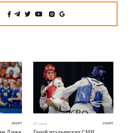
СПОРТ
27 июля
СПОРТ
ре Дарья
Герой итальянских СМИ