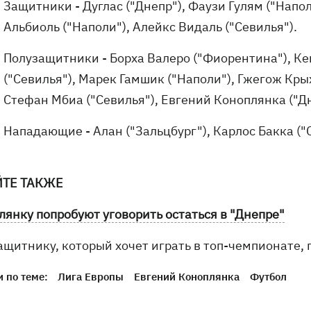
Защитники - Дуглас ("Днепр"), Фаузи Гулям ("Напол
Альбиоль ("Наполи"), Алейкс Видаль ("Севилья").
Полузащитники - Борха Валеро ("Фиорентина"), Ке
("Севилья"), Марек Гамшик ("Наполи"), Гжегож Крых
Стефан Мбиа ("Севилья"), Евгений Коноплянка ("Д
Нападающие - Алан ("Зальцбург"), Карлос Бакка ("С
ЙТЕ ТАКЖЕ
лянку попробуют уговорить остаться в "Днепре"
ащитнику, который хочет играть в топ-чемпионате,
 по теме:
Лига Европы
Евгений Коноплянка
Футбол