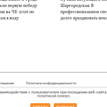
али первую победу
Шаргородская: В
ны на ЧЕ-2026 по
профессиональном спо
ам в воду
долго праздновать нек
глашение
Политика конфиденциальности
взаимодействия с пользователем при посещении веб-сайта.
мещены на правах рекламы
ПОЛИТИКОЙ COOKIES
иперссылки на KP.UA в первом абзаце.