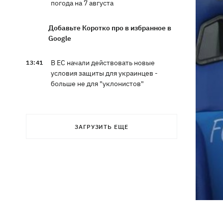
погода на 7 августа
Добавьте Коротко про в избранное в
Google
В ЕС начали действовать новые
13:41
условия защиты для украинцев -
больше не для "уклонистов"
Россияне ударили по железной
13:08
дороге в Лозовой, есть погибшие и
ЗАГРУЗИТЬ ЕЩЕ
раненые
Три квартиры, Mercedes и дом: что
12:52
фигурирует в подозрении экс-посла
Стефанишиной
Великобритания ввела новые санкции
12:29
против России