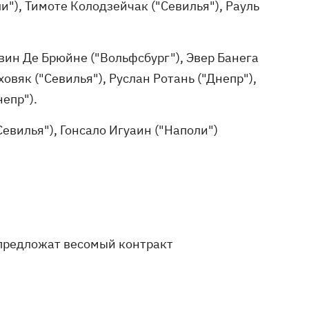
и"), Тимоте Колодзейчак ("Севилья"), Рауль
вин Де Брюйне ("Вольфсбург"), Эвер Банега
овяк ("Севилья"), Руслан Ротань ("Днепр"),
непр").
евилья"), Гонсало Игуаин ("Наполи")
 предложат весомый контракт