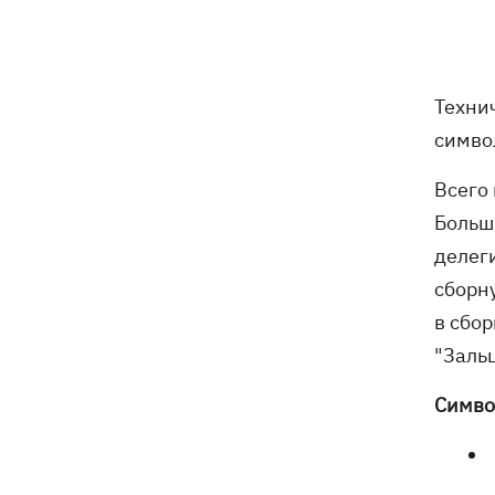
В Киеве задержали главу частного
12:26
медцентра, из-за действий которого
погибли двое новорожденных
Техни
На Закарпатье – масштабные обыски
11:41
симво
в ТЦК
Всего 
Экс-посол в США Стефанишина
11:08
Больш
после отставки планирует работать в
делег
частном секторе
сборн
Экс-командующий логистикой
10:38
в сбо
Воздушных Сил получил новое
"Заль
подозрение
Симво
Нет тайного послания: СМИ узнали,
10:30
почему принцесса Евгения рожала в
Португалии