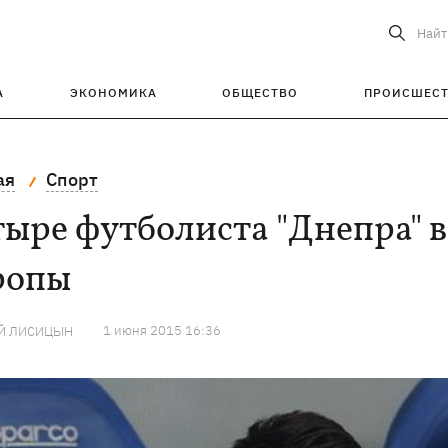
Найт
А
ЭКОНОМИКА
ОБЩЕСТВО
ПРОИСШЕС
ая
Спорт
ыре футболиста "Днепра" 
ропы
1 июня 2015 16:36
Й ЛИСИЦЫН