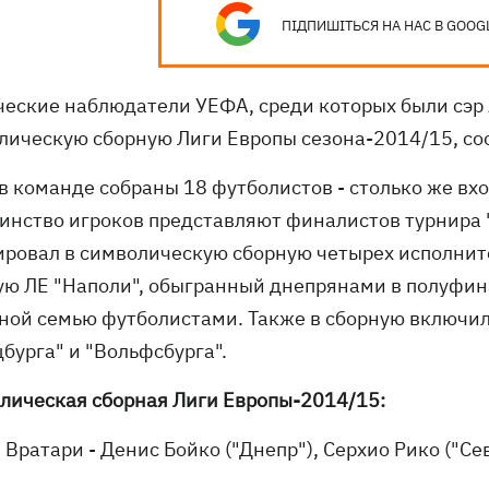
ПІДПИШІТЬСЯ НА НАС В GOOG
ческие наблюдатели УЕФА, среди которых были сэр 
лическую сборную Лиги Европы сезона-2014/15, 
в команде собраны 18 футболистов - столько же вхо
инство игроков представляют финалистов турнира 
ировал в символическую сборную четырех исполните
ую ЛЕ "Наполи", обыгранный днепрянами в полуфин
рной семью футболистами. Также в сборную включи
цбурга" и "Вольфсбурга".
лическая сборная Лиги Европы-2014/15:
Вратари - Денис Бойко ("Днепр"), Серхио Рико ("Се