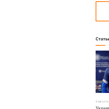
Стать
5 августа
Украи