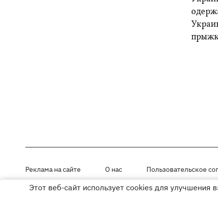
одерж
Украи
прыжк
Реклама на сайте
О нас
Пользовательское со
Этот веб-сайт использует cookies для улучшения 
Материалы под рубриками «Новости компании», «PR» и «Факт» раз
Использование материалов разрешается при размещении активной г
© ООО «ЮЛАВ МЕДИА»,2026. Все права защищены.