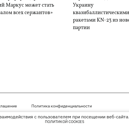
ий Маркус может стать
Украину
алом всех сержантов»
квазибаллистическим
ракетами KN-23 из нов
партии
глашение
Политика конфиденциальности
взаимодействия с пользователем при посещении веб-сайта.
мещены на правах рекламы
ПОЛИТИКОЙ COOKIES
иперссылки на KP.UA в первом абзаце.