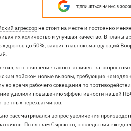
ПІДПИШІТЬСЯ НА НАС В GOOG
йский агрессор
не стоит на месте и постоянно меня
чивая их количество и улучшая качество. В планы в
ых дронов до 50%,
заявил
главнокомандующий Воо
ий.
метил, что появление такого количества скоростны
нским войском новые вызовы, требующие немедлен
му во время рабочего совещания по противодейст
ние уделили повышению эффективности нашей ПВ
ственных перехватчиков.
ьно рассматривался вопрос увеличения производств
ватчиков. По словам Сырского, последствия ежедне