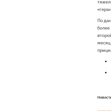
тяжел
«гера
По да
более
второ
месяц
прице
Новости