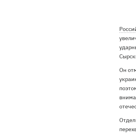
приюте для животных «Сириус» -
погибли 8 собак
Россияне убили своими дронами
13:01
Росси
директора киевской школы, ее мужа
увели
и внука
ударн
13:00
Квас, переживший князей, бочки и
Сырск
кока-колу тоже переживет: почему
украинцы до сих пор любят этот
Он от
напиток
украи
В Генштабе подтвердили поражение
поэто
12:32
Ильского и Сызранского НПЗ, а также
внима
поста наблюдения на буровой
отече
"Сиваш"
Отдел
Из-за российских ударов некоторые
12:02
поезда задерживаются на 12 часов, -
перех
«Укрзализныця»