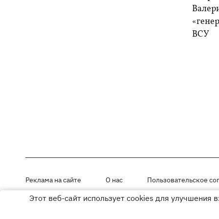
Валер
«генер
ВСУ
Реклама на сайте
О нас
Пользовательское со
Этот веб-сайт использует cookies для улучшения 
Материалы под рубриками «Новости компании», «PR» и «Факт» раз
Использование материалов разрешается при размещении активной г