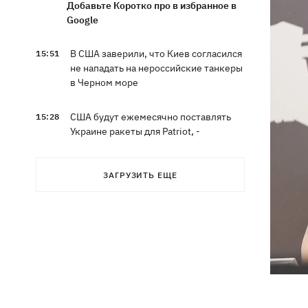
Добавьте Коротко про в избранное в
Google
В США заверили, что Киев согласился
15:51
не нападать на нероссийские танкеры
в Черном море
США будут ежемесячно поставлять
15:28
Украине ракеты для Patriot, -
Зеленский
ЗАГРУЗИТЬ ЕЩЕ
В Польше опровергли заявления о
15:08
депортации украинцев призывного
возраста — "это популизм"
На Буковине задержали мужчину,
14:36
который 11 дней скрывался в лесу
после того, как ранил полицейских
В Киевской области вспыхнул пожар в
14:09