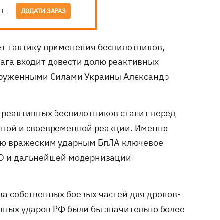
LE
ДОДАТИ ЗАРАЗ
ет тактику применения беспилотников,
рага входит довести долю реактивных
руженными Силами Украины Александр
х реактивных беспилотников ставит перед
ной и своевременной реакции. Именно
вию вражеским ударным БпЛА ключевое
О и дальнейшей модернизации
а собственных боевых частей для дронов-
вных ударов РФ были бы значительно более