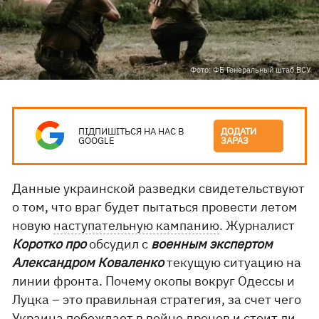
Фото: ФБ Генеральный штаб ВСУ
ПІДПИШІТЬСЯ НА НАС В
ДОДАТИ
GOOGLE
ЗАРАЗ
Данные украинской разведки свидетельствуют
о том, что враг будет пытаться провести летом
новую
наступательную кампанию
. Журналист
Коротко про
обсудил с
военным экспертом
Александром Коваленко
текущую ситуацию на
линии фронта. Почему окопы вокруг Одессы и
Луцка – это правильная стратегия, за счет чего
Украина побеждает в войне дронов и стоит ли