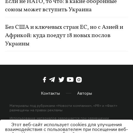
Если не НАТО, то что: в какие оборонные
союзы может вступить Украина
Без США и ключевых стран ЕС, но с Азией и
Африкой: куда поедут 18 новых послов
Украины
Контакты
Авторы
Материалы под рубриками «Новости компании», «PR» и «Факт»
размещены на правах рекламы
Использование материалов разрешается при размещении
активной гиперссылки на KP.UA в первом абзаце.
Этот веб-сайт использует cookies для улучшения
взаимодействия с пользователем при посещении веб-
© ООО «ЮЛАВ МЕДИА»,2026. Все права защищены.