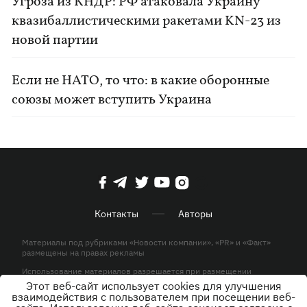
Угроза из КНДР: РФ атаковала Украину
квазибаллистическими ракетами KN-23 из
новой партии
Если не НАТО, то что: в какие оборонные
союзы может вступить Украина
Контакты
Авторы
Материалы под рубриками «Новости компании», «PR» и «Факт»
размещены на правах рекламы
Использование материалов разрешается при размещении
активной гиперссылки на KP.UA в первом абзаце.
Этот веб-сайт использует cookies для улучшения
взаимодействия с пользователем при посещении веб-
© ООО «ЮЛАВ МЕДИА»,2026. Все права защищены.