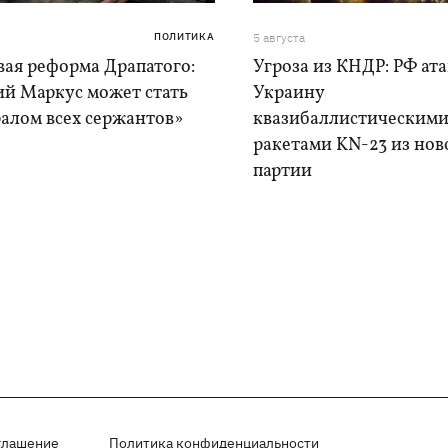
ПОЛИТИКА
5 августа
вая реформа Драпатого:
Угроза из КНДР: РФ ат
ий Маркус может стать
Украину
алом всех сержантов»
квазибаллистическим
ракетами KN-23 из нов
партии
глашение
Политика конфиденциальности