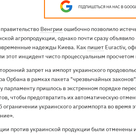
ПІДПИШІТЬСЯ НА НАС В GOOG
 правительство
Венгрии
ошибочно позволило истечь
нской агропродукции, однако почти сразу объявило 
овременные надежды Киева. Как
пишет
Euractiv, о
ли этот инцидент чисто процессуальным просчетом
торонний запрет на импорт украинского продовольс
ра Орбана в рамках пакета "чрезвычайных законов".
у парламенту пришлось в экстренном порядке пере
тов, чтобы предотвратить их автоматическую отмен
об ограничении украинского агроимпорта во время э
ние».
кции против украинской продукции были отменены и