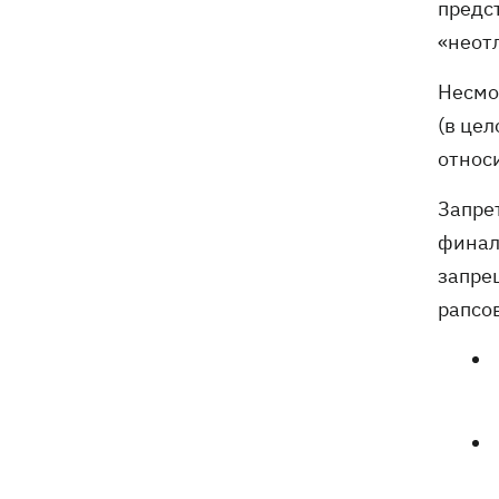
предс
Собаку, которую сотрудники Новой
21:02
«неот
почты выгнали на жару, нашли - пса
накормили и забрали домой
Несмо
(в це
относ
Запрет
финал
запре
рапсо