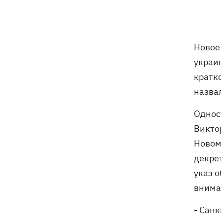
В результате ночной атаки на
07:27
Киевщине погибли четыре человека,
среди них – ребенок (ОБНОВЛЕНО)
Новое
украи
8 августа – какой сегодня церковный
05:30
кратк
праздник, Россия напала на Грузию,
назва
что сегодня нельзя делать
Однос
7 августа
Викто
Новом
Суспильне отреагировало на письмо
21:47
Оли Поляковой с призывами
декре
изменить правила Нацотбора
указ 
внима
Во Львове выставили обгоревшие
21:20
экземпляры книг с уничтоженного
- Сан
склада в Харькове