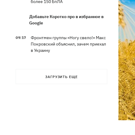
более 150 БпЛА
Добавьте Коротко про в избранное в
Google
Фронтмен группы «Ногу свело!» Макс
09:17
Покровский объяснил, зачем приехал
в Украину
Дороги в Буковеле превратились в
08:51
горные реки – мощный грозовой
ЗАГРУЗИТЬ ЕЩЕ
ураган натворил беды на
Франковщине
08:00
Прожиточный минимум: как
высчитывают уровень «нормальной
жизни» в Украине и мире
В центре Львова произошла массовая
07:47
драка, есть раненые, - соцсети