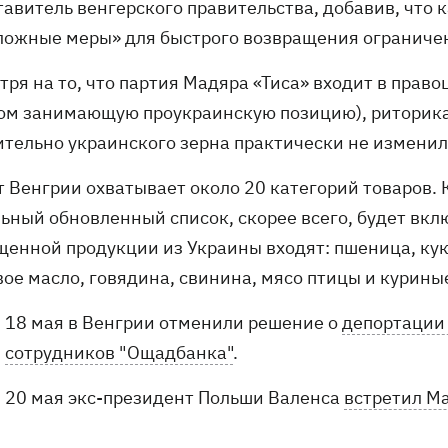
тавитель венгерского правительства, добавив, что 
ложные меры» для быстрого возвращения ограниче
тря на то, что партия Мадяра «Тиса» входит в пра
лом занимающую проукраинскую позицию), риторика
ительно украинского зерна практически не изменил
 Венгрии охватывает около 20 категорий товаров. К
ьный обновленный список, скорее всего, будет вкл
щенной продукции из Украины входят: пшеница, кук
вое масло, говядина, свинина, мясо птицы и курины
18 мая в Венгрии отменили решение о
депортации 
сотрудников "Ощадбанка"
.
20 мая экс-президент Польши Валенса
встретил М