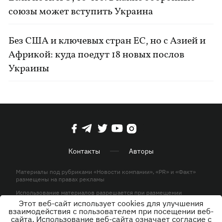
союзы может вступить Украина
Без США и ключевых стран ЕС, но с Азией и
Африкой: куда поедут 18 новых послов
Украины
Контакты
Авторы
Материалы под рубриками «Новости компании», «PR» и «Факт»
размещены на правах рекламы
Использование материалов разрешается при размещении
активной гиперссылки на KP.UA в первом абзаце.
Этот веб-сайт использует cookies для улучшения
взаимодействия с пользователем при посещении веб-
© ООО «ЮЛАВ МЕДИА»,2026. Все права защищены.
сайта. Использование веб-сайта означает согласие с