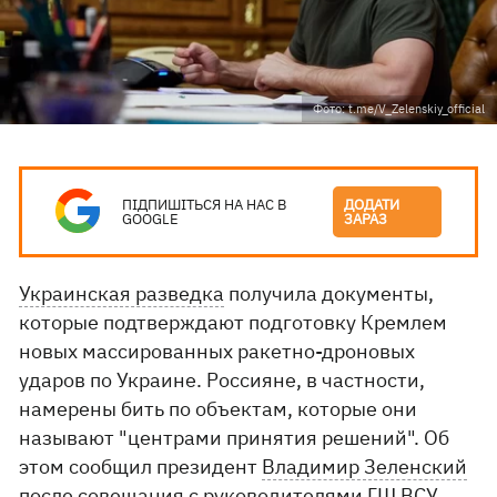
Фото: t.me/V_Zelenskiy_official
ПІДПИШІТЬСЯ НА НАС В
ДОДАТИ
GOOGLE
ЗАРАЗ
Украинская разведка
получила документы,
которые подтверждают подготовку Кремлем
новых массированных ракетно-дроновых
ударов по Украине. Россияне, в частности,
намерены бить по объектам, которые они
называют "центрами принятия решений". Об
этом сообщил президент
Владимир Зеленский
после совещания с руководителями ГШ ВСУ,