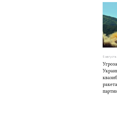
5 августа
Угроза
Украи
квази
ракет
парти