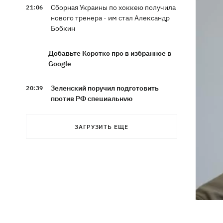
Сборная Украины по хоккею получила
21:06
нового тренера - им стал Александр
Бобкин
Добавьте Коротко про в избранное в
Google
Зеленский поручил подготовить
20:39
против РФ специальную
санкционную операцию
ЗАГРУЗИТЬ ЕЩЕ
Дроны СБУ поразили два корабля ФСБ
20:12
РФ "Балаклава" и "Керчь"
Зеленский подписал указы об
19:40
увольнении еще четырех послов
Сердце не выдержало - в результате
19:19
атаки РФ в приюте на Киевщине