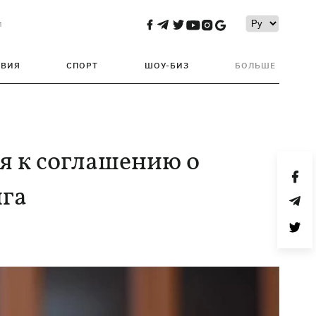
и
ТВИЯ
СПОРТ
ШОУ-БИЗ
БОЛЬШЕ
я к соглашению о
ига