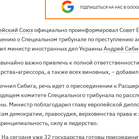
ПІДПИШІТЬСЯ НА НАС В GOOG
ейский Союз
официально проинформировал Совет Е
шению о Специальном трибунале по преступлению аг
ил министр иностранных дел Украины
Андрей Сиби
звычайно важно привлечь к полной ответственности
арства-агрессора, а также всех виновных, – добави
точнил Сибига, речь идет о присоединении к Расши
одящем комитете Специального трибунала по рассл
ны. Министр поблагодарил главу европейской дипл
сам демократии, правосудия, верховенства права и
принципиальность, силу и лидерство.
На сегодня уже 32 государства готовы присоедини