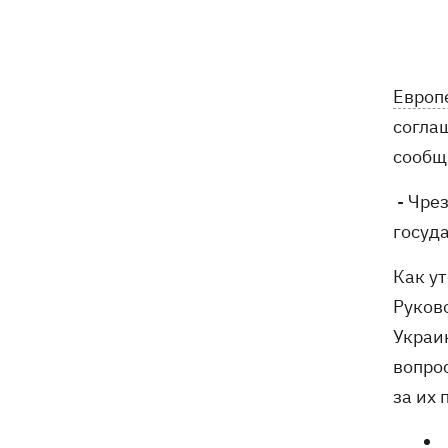
погибли собаки
Российские дроны уничтожили депо
19:15
"Укрпочты" в Павлограде, погибли
Европ
сотрудники
согла
Зеленский учредил новый праздник -
18:43
сообщ
День войск связи и
кибербезопасности ВСУ
- Чре
госуд
Украинский кандидат в судьи МКС
18:13
Кишакевич не прошел тест на знание
Как у
языков
Руков
18:05
Кадровая реформа Драпатого:
Украи
Валерий Маркус может стать
вопро
«генералом всех сержантов» ВСУ
за их 
Оленивка: «Азов», СБУ и Офис
17:58