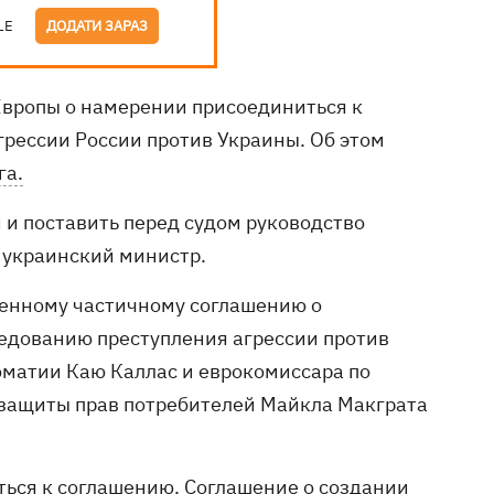
LE
ДОДАТИ ЗАРАЗ
вропы о намерении присоединиться к
рессии России против Украины. Об этом
га.
 и поставить перед судом руководство
л украинский министр.
ренному частичному соглашению о
едованию преступления агрессии против
оматии Каю Каллас и еврокомиссара по
 защиты прав потребителей Майкла Макграта
ться к соглашению. Соглашение о создании