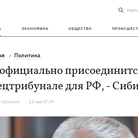
Найт
А
ЭКОНОМИКА
ОБЩЕСТВО
ПРОИСШЕС
ая
Политика
 официально присоединитс
цтрибунале для РФ, - Сиб
13 мая 17:49
Я МАЛКИНА