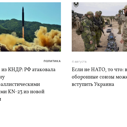
ПОЛИТИКА
4 августа
 из КНДР: РФ атаковала
Если не НАТО, то что: 
ну
оборонные союзы мож
баллистическими
вступить Украина
ами KN-23 из новой
и