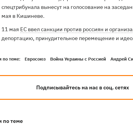
спецтрибунала вынесут на голосование на заседа
мая в Кишиневе.
11 мая
ЕС ввел санкции против россиян и организ
депортацию, принудительное перемещение и идеол
 по теме:
Евросоюз
Война Украины с Россией
Андрей С
Подписывайтесь на нас в соц. сетях
и по теме