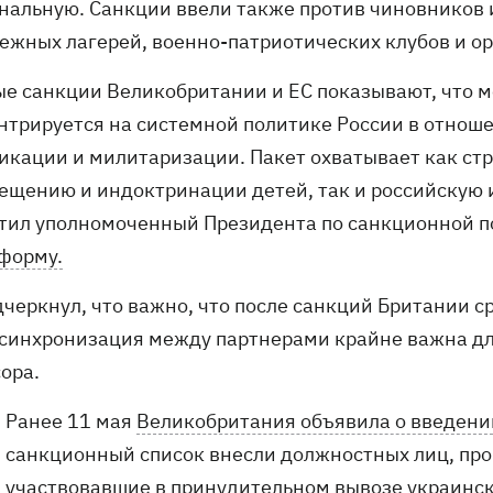
нальную. Санкции ввели также против чиновников и
ежных лагерей, военно-патриотических клубов и о
ые санкции Великобритании и ЕС показывают, что 
нтрируется на системной политике России в отноше
икации и милитаризации. Пакет охватывает как ст
ещению и индоктринации детей, так и российскую
етил уполномоченный Президента по санкционной 
форму.
дчеркнул, что важно, что после санкций Британии 
 синхронизация между партнерами крайне важна дл
сора.
Ранее 11 мая
Великобритания объявила о введении
санкционный список внесли должностных лиц, про
участвовавшие в принудительном вывозе украинск