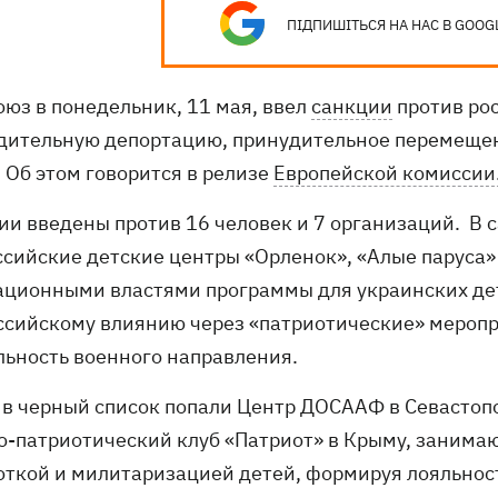
ПІДПИШІТЬСЯ НА НАС В GOOG
оюз в понедельник, 11 мая, ввел
санкции
против рос
дительную депортацию, принудительное перемещен
 Об этом говорится в релизе
Европейской комиссии
ии введены против 16 человек и 7 организаций. В 
ссийские детские центры «Орленок», «Алые паруса»
ационными властями программы для украинских дет
ссийскому влиянию через «патриотические» меропр
льность военного направления.
 в черный список попали Центр ДОСААФ в Севастоп
о-патриотический клуб «Патриот» в Крыму, занима
откой и милитаризацией детей, формируя лояльност