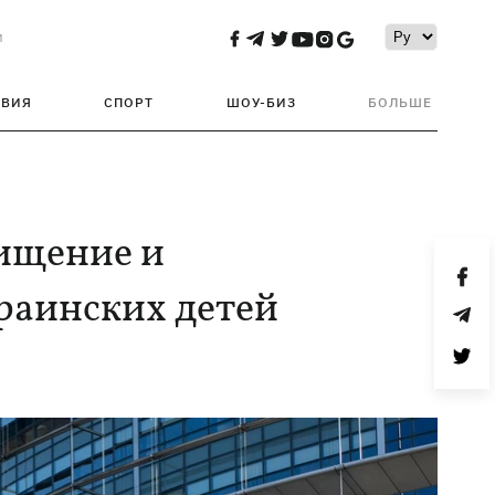
и
ТВИЯ
СПОРТ
ШОУ-БИЗ
БОЛЬШЕ
хищение и
раинских детей