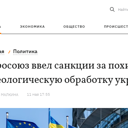
Найт
А
ЭКОНОМИКА
ОБЩЕСТВО
ПРОИСШЕС
ая
Политика
осоюз ввел санкции за по
еологическую обработку ук
11 мая 17:55
Я МАЛКИНА