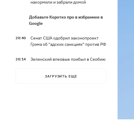
накормили и забрали домой
Добавьте Коротко про в избранное в
Google
Сенат США одобрил законопроект
20:40
Грэма об "адских санкциях" против РФ
Зеленский впервые прибыл в Сербию
20:14
и рассказал о целях визита
ЗАГРУЗИТЬ ЕЩЕ
Во Львове ввели карантинные
20:04
ограничения из-за обнаружения
бешенства у кота
Украина и Польша завершили
19:49
эксгумацию жертв Волынской
трагедии в двух селах на Волыни