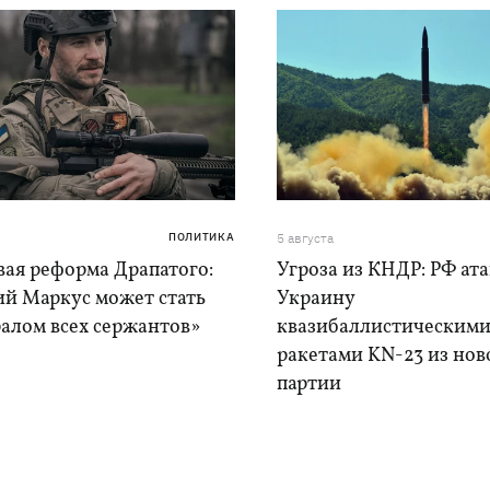
ПОЛИТИКА
5 августа
вая реформа Драпатого:
Угроза из КНДР: РФ ат
ий Маркус может стать
Украину
алом всех сержантов»
квазибаллистическим
ракетами KN-23 из нов
партии