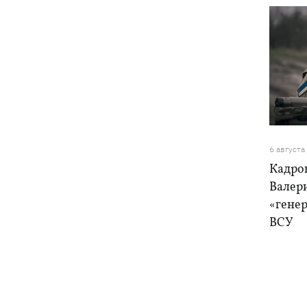
6 августа
Кадро
Валер
«генер
ВСУ