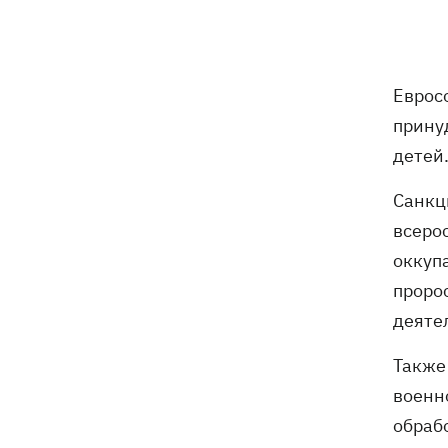
В Будапеште после обмеления Дуная
19:16
подняли со дна мотоцикл вермахта и
останки двух солдат
Еврос
19:00
Анекдоты и мемы недели: прилеты-
прилеты, идите на болота и
прину
украинский Джеймс Бонд с
детей.
кабачками
Санкц
Тысяча незаконно списанных мужчин
18:53
- суд заключил под стражу экс-
всеро
начальника Мукачевского ТЦК
оккуп
проро
Дроны ВСУ поразили 10
18:48
электроподстанций, 6 судов
деяте
"теневого флота" и базу ФСБ в Крыму
Также
Навроцкий в годовщину своего
18:20
военн
президентства пообещал
обраб
поддерживать Украину в борьбе с РФ