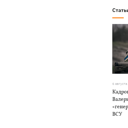
Стать
6 августа
Кадро
Валер
«генер
ВСУ