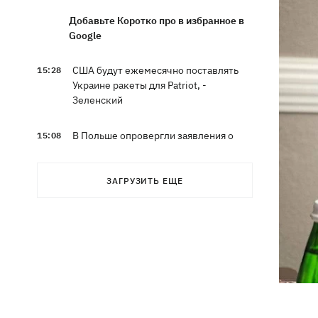
Добавьте Коротко про в избранное в
Google
США будут ежемесячно поставлять
15:28
Украине ракеты для Patriot, -
Зеленский
В Польше опровергли заявления о
15:08
депортации украинцев призывного
возраста — "это популизм"
ЗАГРУЗИТЬ ЕЩЕ
На Буковине задержали мужчину,
14:36
который 11 дней скрывался в лесу
после того, как ранил полицейских
В Киевской области вспыхнул пожар в
14:09
приюте для животных «Сириус» -
погибли 8 собак