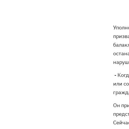
Россияне убили своими дронами
13:01
директора киевской школы, ее мужа
и внука
Уполн
13:00
Квас, переживший князей, бочки и
призв
кока-колу тоже переживет: почему
балак
украинцы до сих пор любят этот
напиток
остан
наруш
В Генштабе подтвердили поражение
12:32
Ильского и Сызранского НПЗ, а также
- Ког
поста наблюдения на буровой
"Сиваш"
или с
гражд
Из-за российских ударов некоторые
12:02
поезда задерживаются на 12 часов, -
Он пр
«Укрзализныця»
предс
12:00
Кульбит Трампа: почему США
Сейчас
забрали обещания по ракетам для