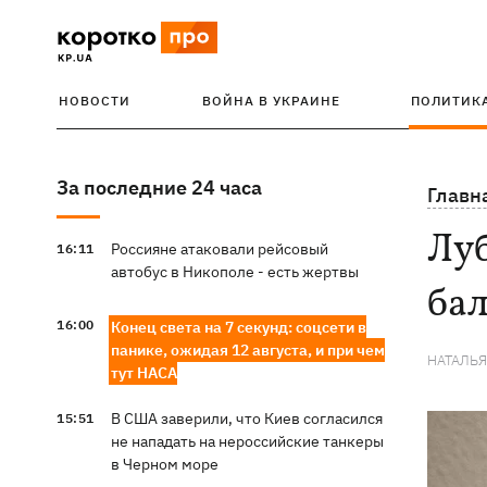
НОВОСТИ
ВОЙНА В УКРАИНЕ
ПОЛИТИК
За последние 24 часа
Главн
Лу
Россияне атаковали рейсовый
16:11
автобус в Никополе - есть жертвы
бал
16:00
Конец света на 7 секунд: соцсети в
панике, ожидая 12 августа, и при чем
НАТАЛЬ
тут НАСА
В США заверили, что Киев согласился
15:51
не нападать на нероссийские танкеры
в Черном море