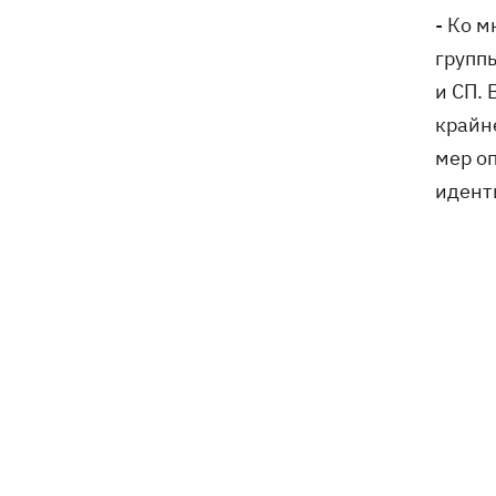
Patriot и что делать Киеву
- Ко 
групп
и СП.
крайн
мер о
идент