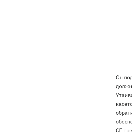
Он по
должн
Утаив
касет
обрат
обесп
СП тр