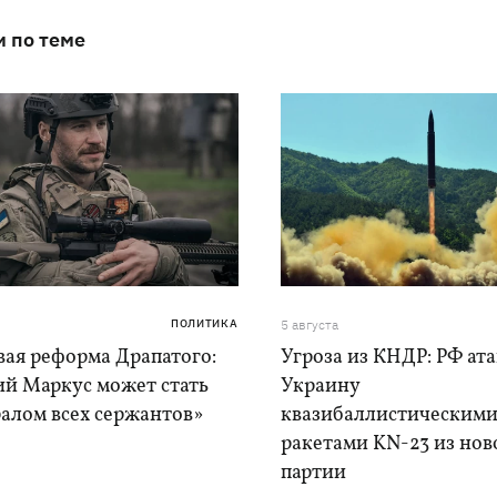
и по теме
ПОЛИТИКА
5 августа
вая реформа Драпатого:
Угроза из КНДР: РФ ат
ий Маркус может стать
Украину
алом всех сержантов»
квазибаллистическим
ракетами KN-23 из нов
партии