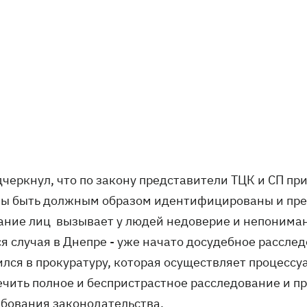
дчеркнул, что по закону представители ТЦК и СП п
ы быть должным образом идентифицированы и пре
ание лиц вызывает у людей недоверие и непониман
ся случая в Днепре - уже начато досудебное рассле
ился в прокуратуру, которая осуществляет процессу
ечить полное и беспристрастное расследование и п
ебования законодательства.