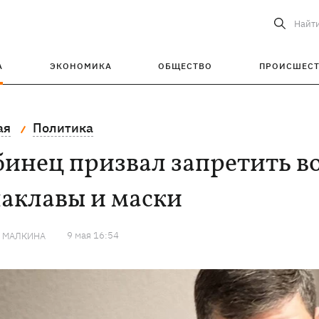
Найт
А
ЭКОНОМИКА
ОБЩЕСТВО
ПРОИСШЕС
ая
Политика
бинец призвал запретить 
аклавы и маски
9 мая 16:54
Я МАЛКИНА