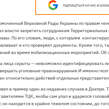
ПІДПИШІТЬСЯ НА НАС В GOOG
омоченный Верховной Рады Украины по правам че
ал власти запретить сотрудникам Территориальных
лавы. По его словам, люди, с которыми контактиру
авливает и кто проверяет документы. Кроме того, т
ений во время мобилизационных мероприятий. Об э
да лица скрыты — невозможно идентифицировать ли
овершать уголовные правонарушения.И именно поэ
ан относительно действий отдельных представителе
ивел в пример один из недавних случаев в Днепре. 
тавителями ТЦК, якобы сам упал и ударился голово
 он находится в крайне тяжелом состоянии, до того