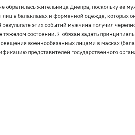
мне обратилась жительница Днепра, поскольку ее му
ы лиц в балаклавах и форменной одежде, которых 
 В результате этих событий мужчина получил черепн
е тяжелом состоянии. Я обязан задать принципиал
повещения военнообязанных лицами в масках (бал
ификацию представителей государственного органа